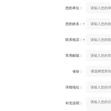
您的单位：
您的姓名：
联系电话：
常用邮箱：
省份：
详细地址：
补充说明：