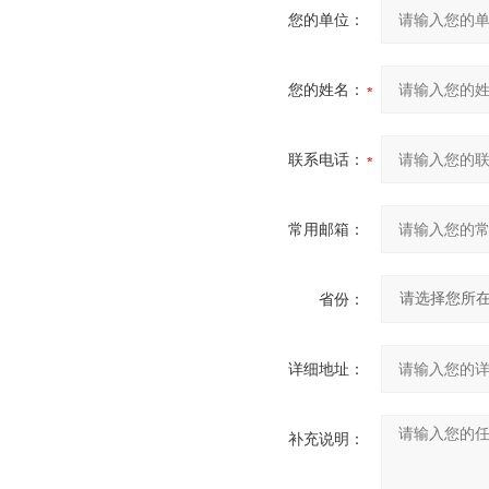
您的单位：
您的姓名：
联系电话：
常用邮箱：
省份：
详细地址：
补充说明：