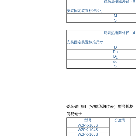
铠装热电阻外径（d
安装固定装置标准尺寸
M
S
铠装热电阻外径（d
安装固定装置标准尺寸
D
Do
D
1
do
S
铠装铂电阻（安徽华润仪表）型号规格
简易端子
型号
分度号
WZPK-103S
WZPK-104S
WZPK-105S