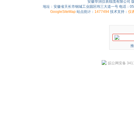
安徽华润仪表线缆有限公司 
地址：安徽省天长市铜城工业园区纬三大道一号 电话：0550-75
GoogleSiteMap
站点统计：
1477494
技术支持：
仪
推
皖公网安备 3411