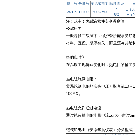
型 号
分度号
测温范围
℃
精度等级
*
±（
0
WZPK
Pt100
-200～
500
B级
±（
0
注：式中“
t”为感温元件实测温度值
公称压力
一般是指在常温下，保护管所能承受静
材料、直径、壁厚有关，而且还与其结
热响应时间
在温度出现阶跃变化时，热电阻的输出
热电阻绝缘电阻：
常温绝缘电阻的实验电压可取直流
10
100MΩ。
热电阻允许通过电流
通过铠装铂电阻测量电流zui大不超过
5
铠装铂电阻（安徽华润仪表）分类型式