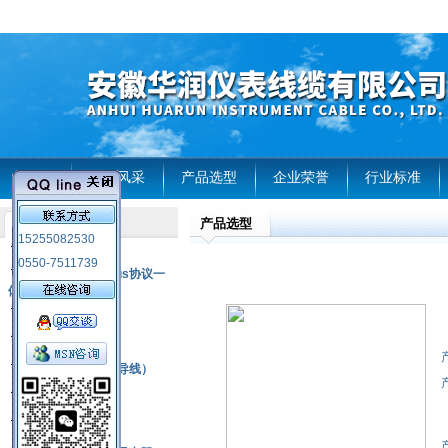
首页
企业风采
产品选型
企业荣誉
行业标准
产品选型
产品列表
15255082530
风电温度传感器
0550-7511739
RS485通讯modbus协议一
体化现场智能仪表
热电偶
压力式温度计
热电偶补偿电缆（导线）
振动传感器
热电阻