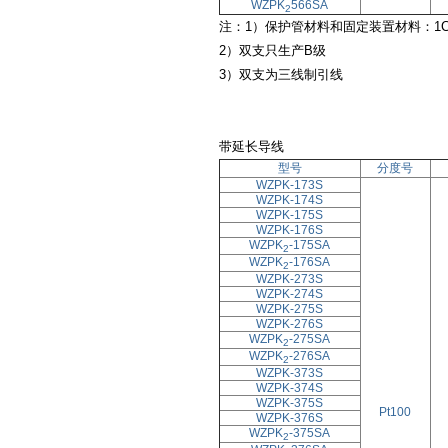
WZPK
566SA
2
注：1）保护管材料和固定装置材料：1Cr1
2）双支只生产B级
3）双支为三线制引线
带延长导线
型号
分度号
WZPK-173S
WZPK-174S
WZPK-175S
WZPK-176S
WZPK
-175SA
2
WZPK
-176SA
2
WZPK-273S
WZPK-274S
WZPK-275S
WZPK-276S
WZPK
-275SA
2
WZPK
-276SA
2
WZPK-373S
WZPK-374S
WZPK-375S
Pt100
WZPK-376S
WZPK
-375SA
2