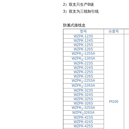
2）双支只生产B级
3）双支为三线制引线
防溅式接线盒
型号
分度号
WZPK-123S
WZPK-124S
WZPK-125S
WZPK-126S
WZPK
-125SA
2
WZPK
-126SA
2
WZPK-223S
WZPK-224S
WZPK-225S
WZPK-226S
WZPK
-225SA
2
WZPK
-226SA
2
WZPK-323S
WZPK-324S
WZPK-325S
Pt100
WZPK-326S
WZPK
-325SA
2
WZPK
326SA
2
WZPK-423S
WZPK-424S
WZPK-425S