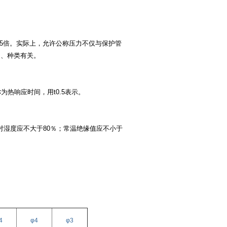
.5倍。实际上，允许公称压力不仅与保护管
速、种类有关。
为热响应时间，用t0.5表示。
相对湿度应不大于80％；常温绝缘值应不小于
4
φ4
φ3