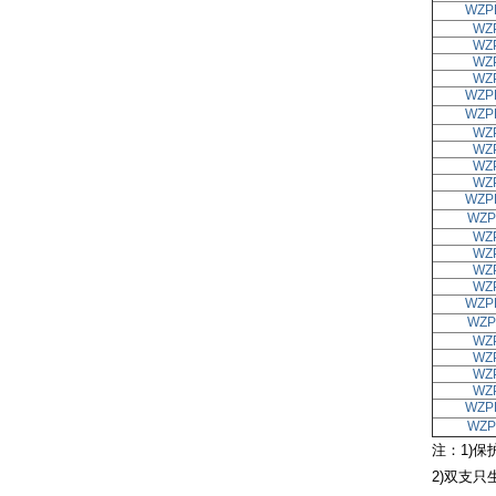
WZP
WZ
WZ
WZ
WZ
WZP
WZP
WZ
WZ
WZ
WZ
WZP
WZP
WZ
WZ
WZ
WZ
WZP
WZP
WZ
WZ
WZ
WZ
WZP
WZP
注：1)保
2)双支只