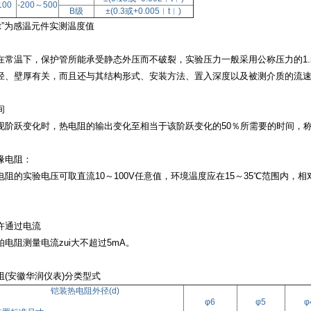
100
-200～
500
B级
±(
0.3或+0.005︱t︱)
t”为感温元件实测温度值
在常温下，保护管所能承受静态外压而不破裂，实验压力一般采用公称压力的
1
径、壁厚有关，而且还与其结构形式、安装方法、置入深度以及被测介质的流
间
现阶跃变化时，热电阻的输出变化至相当于该阶跃变化的
50％所需要的时间，称
缘电阻：
电阻的实验电压可取直流
10～100V任意值，环境温度应在15～35℃范围内，
许通过电流
铂电阻测量电流zui大不超过
5mA。
阻(安徽华润仪表)分类型式
铠装热电阻外径(d)
φ6
φ5
φ