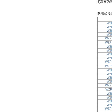
3)双支为
防溅式接
WZ
WZ
WZ
WZ
WZP
WZP
WZ
WZ
WZ
WZ
WZP
WZP
WZ
WZ
WZ
WZ
WZP
WZP
WZ
WZ
WZ
WZ
WZP