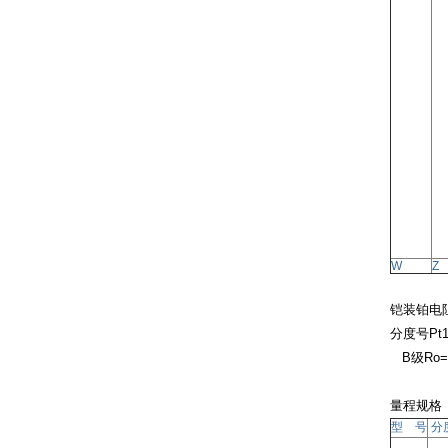
W
Z
铠装铂电
分度号
Pt
B
级
Ro=
量程规格
型 号
分