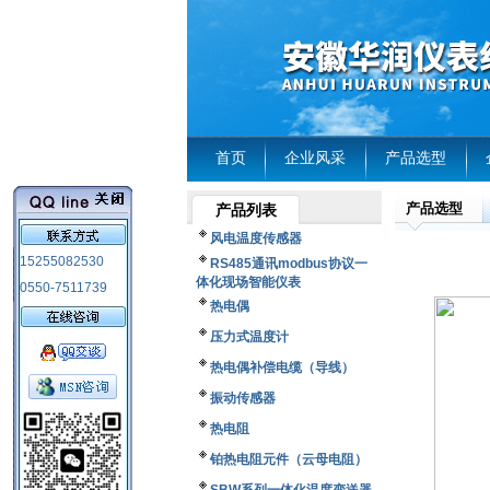
首页
企业风采
产品选型
产品选型
产品列表
风电温度传感器
15255082530
RS485通讯modbus协议一
体化现场智能仪表
0550-7511739
热电偶
压力式温度计
热电偶补偿电缆（导线）
振动传感器
热电阻
铂热电阻元件（云母电阻）