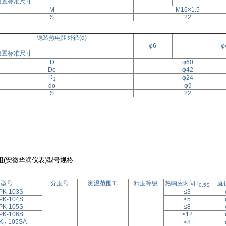
装置标准尺寸
M
M16×1.5
S
22
铠装热电阻外径(d)
φ6
φ
装置标准尺寸
D
φ60
Do
φ42
D
φ24
1
do
φ9
S
22
阻(安徽华润仪表)型号规格
型号
分度号
测温范围℃
精度等级
热响应时间T
直
0.5S
PK-103S
≤3
PK-104S
≤5
PK-105S
≤8
PK-106S
≤12
K
-105SA
≤8
2