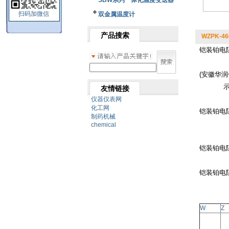
SBW系列一体化温度变送器
扫码加微信
双金属温度计
产品搜索
WZPK-4
铠装铂电
(安徽华润
友情链接
仪器仪表网
化工网
铠装铂电
制药机械
chemical
铠装铂电
铠装铂电
W
Z