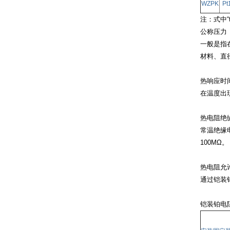
WZPK
Pt
注：式中“
公称压力
一般是指
材料、直
热响应时
在温度出
热电阻绝
常温绝缘
100MΩ。
热电阻允
通过铠装
铠装铂电