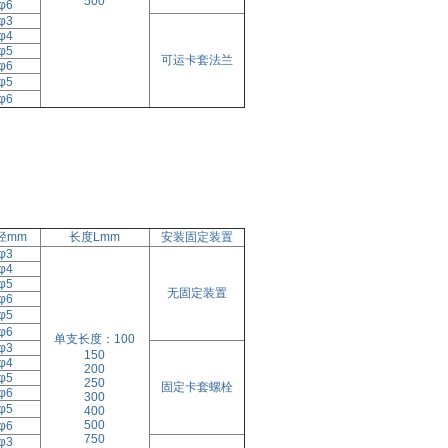
500
φ6
φ3
φ4
φ5
可运卡套法兰
φ6
φ5
φ6
径mm
长度Lmm
安装固定装置
φ3
φ4
φ5
无固定装置
φ6
φ5
φ6
单支长度：100
φ3
150
φ4
200
φ5
250
固定卡套螺栓
φ6
300
φ5
400
500
φ6
750
φ3