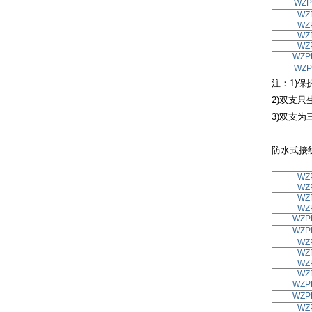
WZP
WZ
WZ
WZ
WZ
WZP
WZP
注：1)保
2)双支只
3)双支为
防水式接
WZ
WZ
WZ
WZ
WZP
WZP
WZ
WZ
WZ
WZ
WZP
WZP
WZ