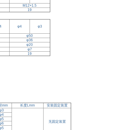
M12×1.5
19
4
φ4
φ3
φ50
φ36
φ20
φ7
19
径mm
长度Lmm
安装固定装置
φ3
φ4
φ5
无固定装置
φ6
φ5