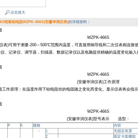
点击放大
66S铠装铂电阻WZPK-466S(安徽华润仪表)
的详细资料：
阻
WZPK-466S
仪表)可用于测量
-200～500℃范围内温度，可直接用铜导线和二次仪表相连
示仪、记录仪、调节器，扫描器、数据记录仪以及电脑提供精确的温度变化输入信号，应
阻
WZPK-466S
(安徽华润仪表)工作原理
阻工作原理：在温度作用下铂电阻丝的电阻随之变化而变化。显示仪表将会指
阻
WZPK-466S
(安徽华润仪表)型号表示
选型：
P
K
规格
内容
-
1
无固定装置
2
固定卡套螺纹