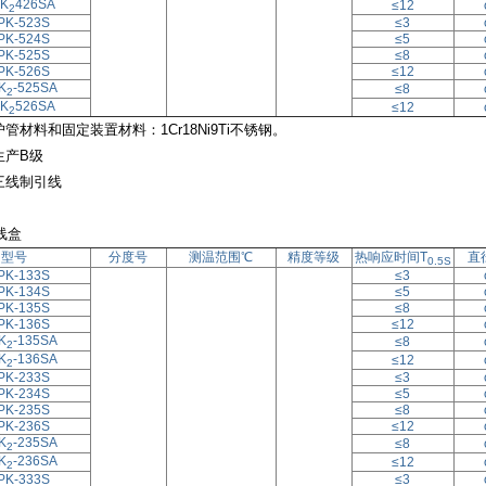
K
426SA
≤12
2
PK-523S
≤3
PK-524S
≤5
PK-525S
≤8
PK-526S
≤12
K
-525SA
≤8
2
K
526SA
≤12
2
护管材料和固定装置材料：1Cr18Ni9Ti不锈钢。
生产B级
三线制引线
线盒
型号
分度号
测温范围℃
精度等级
热响应时间T
直
0.5S
PK-133S
≤3
PK-134S
≤5
PK-135S
≤8
PK-136S
≤12
K
-135SA
≤8
2
K
-136SA
≤12
2
PK-233S
≤3
PK-234S
≤5
PK-235S
≤8
PK-236S
≤12
K
-235SA
≤8
2
K
-236SA
≤12
2
PK-333S
≤3