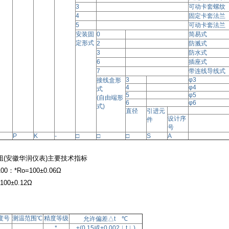
3
可动卡套螺纹
4
固定卡套法兰
5
可动卡套法兰
安装固
0
简易式
定形式
2
防溅式
3
防水式
6
插座式
7
带连线导线式
3
φ
3
接线盒形
4
φ
4
式
5
φ
5
(自由端形
6
φ
6
式)
直径
引进元
设计序
件
号
P
K
-
□
□
□
S
A
阻(安徽华润仪表)主要技术指标
100：*Ro=100±0.06Ω
100±0.12Ω
度号
测温范围
℃
精度等级
允许偏差
△t ℃
*
±(
0.15或+0.002︱t︱)