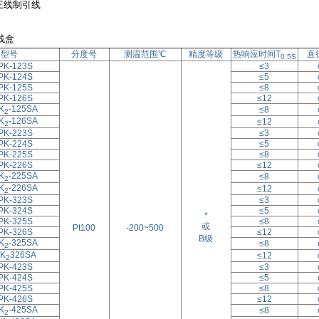
三线制引线
线盒
型号
分度号
测温范围℃
精度等级
热响应时间T
直
0.5S
PK-123S
≤3
PK-124S
≤5
PK-125S
≤8
PK-126S
≤12
K
-125SA
≤8
2
K
-126SA
≤12
2
PK-223S
≤3
PK-224S
≤5
PK-225S
≤8
PK-226S
≤12
K
-225SA
≤8
2
K
-226SA
≤12
2
PK-323S
≤3
PK-324S
≤5
*
PK-325S
≤8
或
Pt100
-200~500
PK-326S
≤12
B级
K
-325SA
≤8
2
K
326SA
≤12
2
PK-423S
≤3
PK-424S
≤5
PK-425S
≤8
PK-426S
≤12
K
-425SA
≤8
2