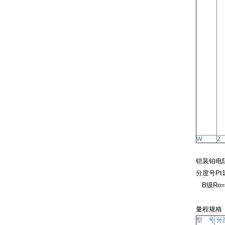
W
Z
铠装铂电
分度号
Pt
B
级
Ro=
量程规格
型 号
分