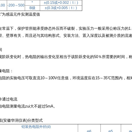
*
±(
0.15或+0.002︱t︱)
100
-200～
500
B级
±(
0.3或+0.005︱t︱)
t”为感温元件实测温度值
在常温下，保护管所能承受静态外压而不破裂，实验压力一般采用公称压力的
1
径、壁厚有关，而且还与其结构形式、安装方法、置入深度以及被测介质的流
间
现阶跃变化时，热电阻的输出变化至相当于该阶跃变化的
50％所需要的时间，称
缘电阻：
电阻的实验电压可取直流
10～100V任意值，环境温度应在15～35℃范围内，
许通过电流
铂电阻测量电流zui大不超过
5mA。
阻(安徽华润仪表)分类型式
铠装热电阻外径(d)
φ6
φ5
φ