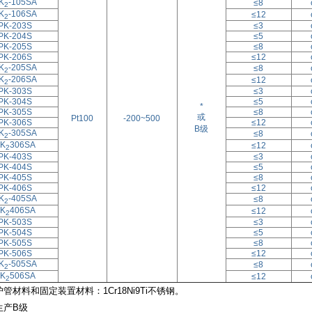
K
-105SA
≤8
2
K
-106SA
≤12
2
PK-203S
≤3
PK-204S
≤5
PK-205S
≤8
PK-206S
≤12
K
-205SA
≤8
2
K
-206SA
≤12
2
PK-303S
≤3
PK-304S
≤5
*
PK-305S
≤8
或
Pt100
-200~500
PK-306S
≤12
B级
K
-305SA
≤8
2
K
306SA
≤12
2
PK-403S
≤3
PK-404S
≤5
PK-405S
≤8
PK-406S
≤12
K
-405SA
≤8
2
K
406SA
≤12
2
PK-503S
≤3
PK-504S
≤5
PK-505S
≤8
PK-506S
≤12
K
-505SA
≤8
2
K
506SA
≤12
2
护管材料和固定装置材料：1Cr18Ni9Ti不锈钢。
生产B级