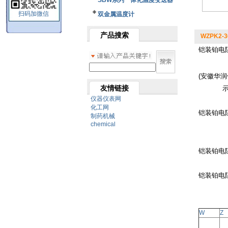
SBW系列一体化温度变送器
扫码加微信
双金属温度计
产品搜索
WZPK2-
铠装铂电
(安徽华润
友情链接
仪器仪表网
化工网
铠装铂电
制药机械
chemical
铠装铂电
铠装铂电
W
Z