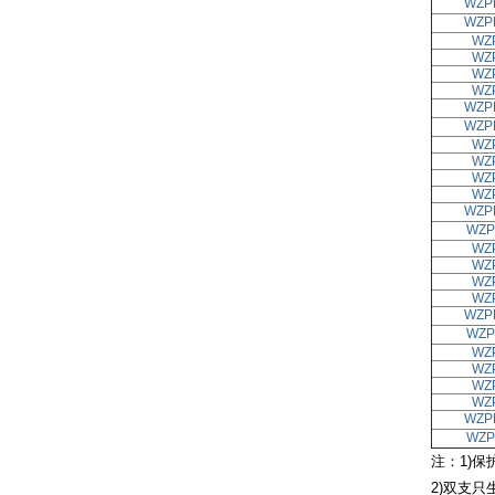
WZP
WZP
WZ
WZ
WZ
WZ
WZP
WZP
WZ
WZ
WZ
WZ
WZP
WZP
WZ
WZ
WZ
WZ
WZP
WZP
WZ
WZ
WZ
WZ
WZP
WZP
注：1)保
2)双支只