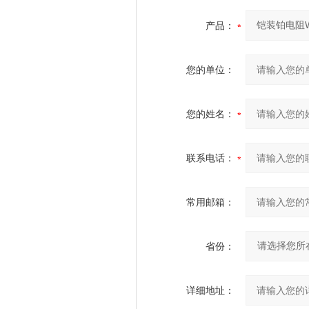
产品：
您的单位：
您的姓名：
联系电话：
常用邮箱：
省份：
详细地址：