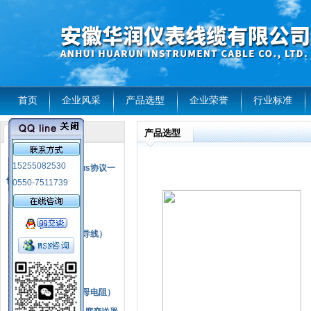
首页
企业风采
产品选型
企业荣誉
行业标准
产品选型
产品列表
风电温度传感器
15255082530
RS485通讯modbus协议一
体化现场智能仪表
0550-7511739
热电偶
压力式温度计
热电偶补偿电缆（导线）
振动传感器
热电阻
铂热电阻元件（云母电阻）