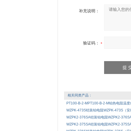
补充说明：
验证码：
相关同类产品：
PT100-B-2-MPT100-B-2-M铂热电阻温
WZPK-473S铠装铂电阻WZPK-473S
WZPK2-376SA铠装铂电阻WZPK2-37
WZPK2-375SA铠装铂电阻WZPK2-37