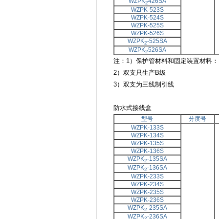
WZPK
426SA
2
WZPK-523S
WZPK-524S
WZPK-525S
WZPK-526S
WZPK
-525SA
2
WZPK
526SA
2
注：1）保护管材料和固定装置材料：1Cr
2）双支只生产B级
3）双支为三线制引线
防水式接线盒
型号
分度号
WZPK-133S
WZPK-134S
WZPK-135S
WZPK-136S
WZPK
-135SA
2
WZPK
-136SA
2
WZPK-233S
WZPK-234S
WZPK-235S
WZPK-236S
WZPK
-235SA
2
WZPK
-236SA
2