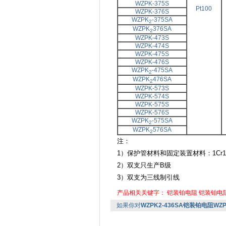
WZPK-375S
Pt100
WZPK-376S
WZPK
-375SA
2
WZPK
376SA
2
WZPK-473S
WZPK-474S
WZPK-475S
WZPK-476S
WZPK
-475SA
2
WZPK
476SA
2
WZPK-573S
WZPK-574S
WZPK-575S
WZPK-576S
WZPK
-575SA
2
WZPK
576SA
2
注：
1）保护管材料和固定装置材料：1Cr18
2）双支只生产B级
3）双支为三线制引线
产品相关关键字：
铠装铂电阻
铠装铂电阻W
如果你对
WZPK2-436SA铠装铂电阻WZ