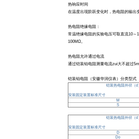
热响应时间
在温度出现阶跃变化时，热电阻的输出
热电阻绝缘电阻：
常温绝缘电阻的实验电压可取直流
10
100MΩ。
热电阻允许通过电流
通过铠装铂电阻测量电流zui大不超过
5
铠装铂电阻（安徽华润仪表）分类型式
铠装热电阻外径（d
安装固定装置标准尺寸
M
S
铠装热电阻外径（d
安装固定装置标准尺寸
D
Do