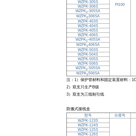
WZPK-305S
Pt100
WZPK-306S
WZPK
-305SA
2
WZPK
306SA
2
WZPK-403S
WZPK-404S
WZPK-405S
WZPK-406S
WZPK
-405SA
2
WZPK
406SA
2
WZPK-503S
WZPK-504S
WZPK-505S
WZPK-506S
WZPK
-505SA
2
WZPK
506SA
2
注：1）保护管材料和固定装置材料：1Cr1
2）双支只生产B级
3）双支为三线制引线
防溅式接线盒
型号
分度号
WZPK-123S
WZPK-124S
WZPK-125S
WZPK-126S