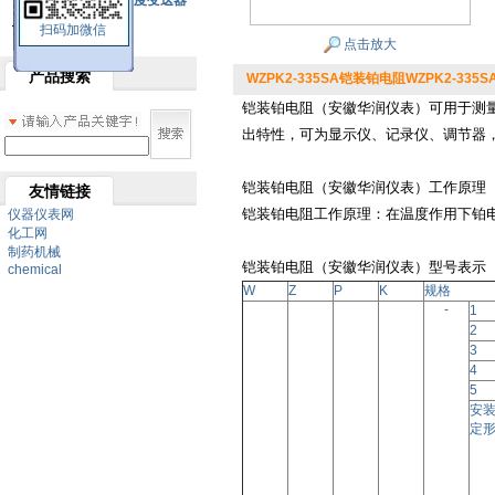
SBW系列一体化温度变送器
扫码加微信
双金属温度计
点击放大
产品搜索
WZPK2-335SA铠装铂电阻WZPK2-33
铠装铂电阻（安徽华润仪表）可用于测
出特性，可为显示仪、记录仪、调节器，扫
铠装铂电阻（安徽华润仪表）工作原理
友情链接
铠装铂电阻工作原理：在温度作用下铂
仪器仪表网
化工网
制药机械
铠装铂电阻（安徽华润仪表）型号表
chemical
W
Z
P
K
规格
-
1
2
3
4
5
安
定