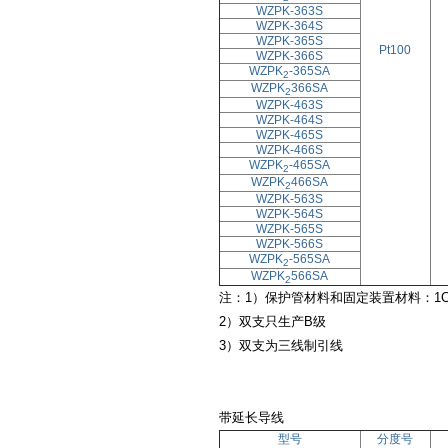
WZPK-363S
WZPK-364S
WZPK-365S
Pt100
WZPK-366S
WZPK
-365SA
2
WZPK
366SA
2
WZPK-463S
WZPK-464S
WZPK-465S
WZPK-466S
WZPK
-465SA
2
WZPK
466SA
2
WZPK-563S
WZPK-564S
WZPK-565S
WZPK-566S
WZPK
-565SA
2
WZPK
566SA
2
注：1）保护管材料和固定装置材料：1Cr1
2）双支只生产B级
3）双支为三线制引线
带延长导线
型号
分度号