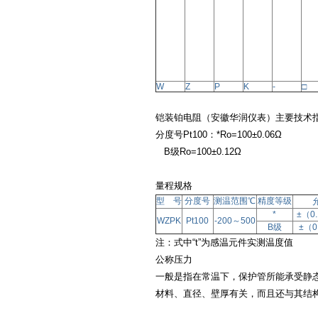
W
Z
P
K
-
□
铠装铂电阻（安徽华润仪表）主要技术
分度号
Pt100：*Ro=100±0.06Ω
B
级
Ro=100±0.12Ω
量程规格
型 号
分度号
测温范围
℃
精度等级
*
±（
0
WZPK
Pt100
-200～
500
B级
±（
0
注：式中“
t”为感温元件实测温度值
公称压力
一般是指在常温下，保护管所能承受静
材料、直径、壁厚有关，而且还与其结