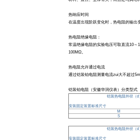
热响应时间
在温度出现阶跃变化时，热电阻的输出
热电阻绝缘电阻：
常温绝缘电阻的实验电压可取直流
10
100MΩ。
热电阻允许通过电流
通过铠装铂电阻测量电流zui大不超过
5
铠装铂电阻（安徽华润仪表）分类型式
铠装热电阻外径（d
安装固定装置标准尺寸
M
S
铠装热电阻外径（d
安装固定装置标准尺寸