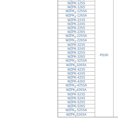
WZPK-125S
WZPK-126S
WZPK
-125SA
2
WZPK
-126SA
2
WZPK-223S
WZPK-224S
WZPK-225S
WZPK-226S
WZPK
-225SA
2
WZPK
-226SA
2
WZPK-323S
WZPK-324S
WZPK-325S
Pt100
WZPK-326S
WZPK
-325SA
2
WZPK
326SA
2
WZPK-423S
WZPK-424S
WZPK-425S
WZPK-426S
WZPK
-425SA
2
WZPK
426SA
2
WZPK-523S
WZPK-524S
WZPK-525S
WZPK-526S
WZPK
-525SA
2
WZPK
526SA
2