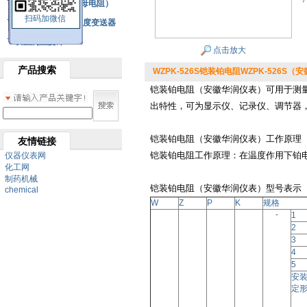
铂热电阻元件（云母电阻）
扫码加微信
SBW系列一体化温度变送器
双金属温度计
点击放大
产品搜索
WZPK-526S铠装铂电阻WZPK-526S
铠装铂电阻（安徽华润仪表）可用于测
出特性，可为显示仪、记录仪、调节器，扫
铠装铂电阻（安徽华润仪表）工作原理
友情链接
铠装铂电阻工作原理：在温度作用下铂
仪器仪表网
化工网
制药机械
铠装铂电阻（安徽华润仪表）型号表
chemical
W
Z
P
K
规格
-
1
2
3
4
5
安
定