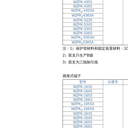
WZPK-435S
WZPK-436S
WZPK
-435SA
2
WZPK
436SA
2
WZPK-533S
WZPK-534S
WZPK-535S
WZPK-536S
WZPK
-535SA
2
WZPK
536SA
2
注：1）保护管材料和固定装置材料：1Cr1
2）双支只生产B级
3）双支为三线制引线
插座式端子
型号
分度号
WZPK-163S
WZPK-164S
WZPK-165S
WZPK-166S
WZPK
-165SA
2
WZPK
-166SA
2
WZPK-263S
WZPK-264S
WZPK-265S
WZPK-266S