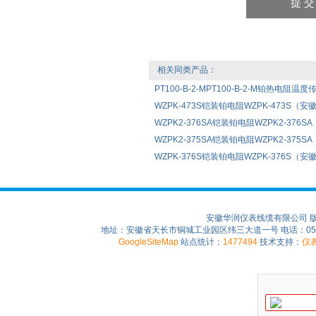
相关同类产品：
PT100-B-2-MPT100-B-2-M铂热电阻温度
WZPK-473S铠装铂电阻WZPK-473S（
WZPK2-376SA铠装铂电阻WZPK2-376
WZPK2-375SA铠装铂电阻WZPK2-375
WZPK-376S铠装铂电阻WZPK-376S（
安徽华润仪表线缆有限公司 
地址：安徽省天长市铜城工业园区纬三大道一号 电话：0550-75
GoogleSiteMap
站点统计：
1477494
技术支持：
仪