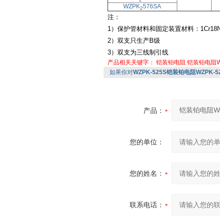
WZPK
576SA
2
注：
1）保护管材料和固定装置材料：1Cr18N
2）双支只生产B级
3）双支为三线制引线
产品相关关键字：
铠装铂电阻
铠装铂电阻WZ
如果你对
WZPK-525S铠装铂电阻WZPK
产品：
您的单位：
您的姓名：
联系电话：