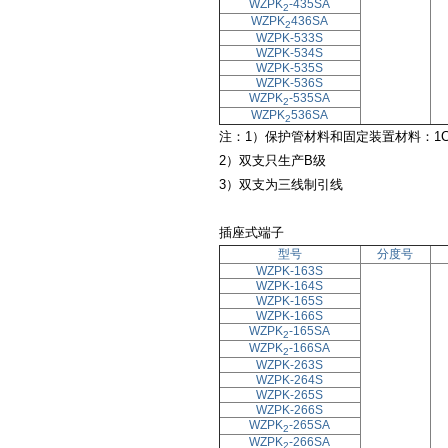
WZPK
-435SA
2
WZPK
436SA
2
WZPK-533S
WZPK-534S
WZPK-535S
WZPK-536S
WZPK
-535SA
2
WZPK
536SA
2
注：1）保护管材料和固定装置材料：1Cr1
2）双支只生产B级
3）双支为三线制引线
插座式端子
型号
分度号
WZPK-163S
WZPK-164S
WZPK-165S
WZPK-166S
WZPK
-165SA
2
WZPK
-166SA
2
WZPK-263S
WZPK-264S
WZPK-265S
WZPK-266S
WZPK
-265SA
2
WZPK
-266SA
2