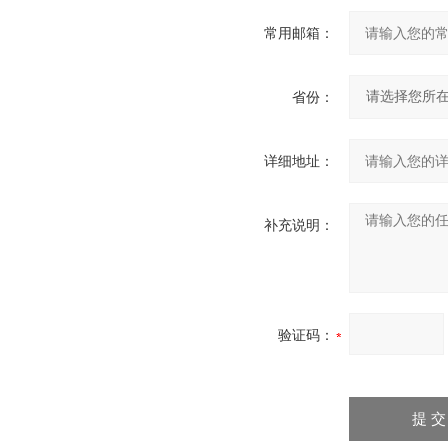
常用邮箱：
省份：
详细地址：
补充说明：
验证码：