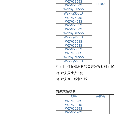
WZPK-305S
Pt100
WZPK-306S
WZPK
-305SA
2
WZPK
306SA
2
WZPK-403S
WZPK-404S
WZPK-405S
WZPK-406S
WZPK
-405SA
2
WZPK
406SA
2
WZPK-503S
WZPK-504S
WZPK-505S
WZPK-506S
WZPK
-505SA
2
WZPK
506SA
2
注：1）保护管材料和固定装置材料：1Cr1
2）双支只生产B级
3）双支为三线制引线
防溅式接线盒
型号
分度号
WZPK-123S
WZPK-124S
WZPK-125S
WZPK-126S