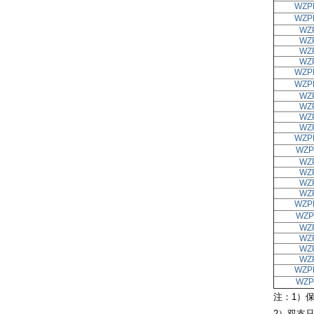
WZP
WZP
WZ
WZ
WZ
WZ
WZP
WZP
WZ
WZ
WZ
WZ
WZP
WZP
WZ
WZ
WZ
WZ
WZP
WZP
WZ
WZ
WZ
WZ
WZP
WZP
注：1）保
2）双支