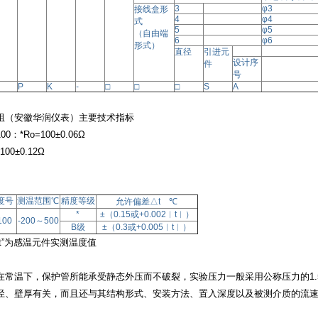
3
φ
3
接线盒形
4
φ
4
式
5
φ
5
（自由端
6
φ
6
形式）
直径
引进元
设计序
件
号
P
K
-
□
□
□
S
A
阻（安徽华润仪表）主要技术指标
100：*Ro=100±0.06Ω
100±0.12Ω
度号
测温范围
℃
精度等级
允许偏差
△t ℃
*
±（
0.15或+0.002︱t︱）
100
-200～
500
B级
±（
0.3或+0.005︱t︱）
t”为感温元件实测温度值
在常温下，保护管所能承受静态外压而不破裂，实验压力一般采用公称压力的
1
径、壁厚有关，而且还与其结构形式、安装方法、置入深度以及被测介质的流