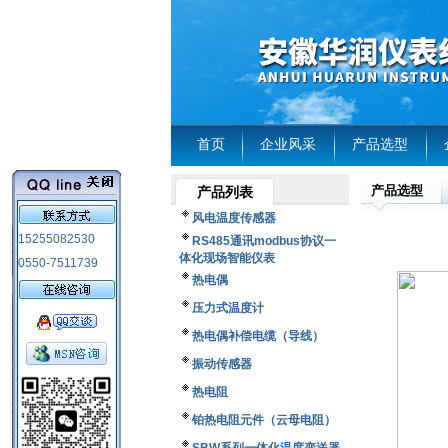
首页
企业风采
产品选型
产品选型
产品列表
风电温度传感器
15255082530
RS485通讯modbus协议一
体化现场智能仪表
0550-7511739
热电偶
压力式温度计
热电偶补偿电缆（导线）
振动传感器
热电阻
铂热电阻元件（云母电阻）