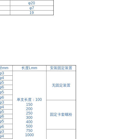
φ20
φ7
19
径mm
长度Lmm
安装固定装置
φ3
φ4
φ5
无固定装置
φ6
φ5
φ6
单支长度：100
φ3
150
φ4
200
φ5
250
固定卡套螺栓
φ6
300
φ5
400
500
φ6
750
φ3
1000
φ4