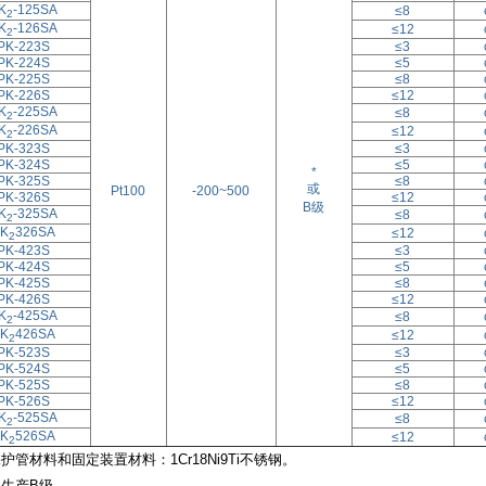
K
-125SA
≤8
2
K
-126SA
≤12
2
PK-223S
≤3
PK-224S
≤5
PK-225S
≤8
PK-226S
≤12
K
-225SA
≤8
2
K
-226SA
≤12
2
PK-323S
≤3
PK-324S
≤5
*
PK-325S
≤8
或
Pt100
-200~500
PK-326S
≤12
B级
K
-325SA
≤8
2
K
326SA
≤12
2
PK-423S
≤3
PK-424S
≤5
PK-425S
≤8
PK-426S
≤12
K
-425SA
≤8
2
K
426SA
≤12
2
PK-523S
≤3
PK-524S
≤5
PK-525S
≤8
PK-526S
≤12
K
-525SA
≤8
2
K
526SA
≤12
2
护管材料和固定装置材料：1Cr18Ni9Ti不锈钢。
只生产B级