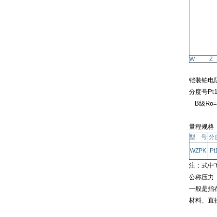
W
Z
铠装铂电
分度号
Pt
B
级
Ro=
量程规格
型 号
分
WZPK
Pt
注：式中“
公称压力
一般是指
材料、直