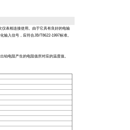
和二次仪表相连接使用。由于它具有良好的电输
号，应符合JB/T8622-1997标准。
示出铂电阻产生的电阻值所对应的温度值。