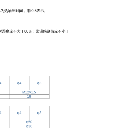
为热响应时间，用t0.5表示。
相对湿度应不大于80％；常温绝缘值应不小于
4
φ4
φ3
M12×1.5
19
4
φ4
φ3
φ50
φ36