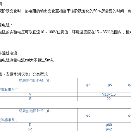
间
现阶跃变化时，热电阻的输出变化至相当于该阶跃变化的
50％所需要的时间，称
缘电阻：
电阻的实验电压可取直流
10～100V任意值，环境温度应在15～35℃范围内，
许通过电流
铂电阻测量电流zui大不超过
5mA。
阻（安徽华润仪表）分类型式
铠装热电阻外径（d）
φ6
φ5
φ
装置标准尺寸
M
M16×1.5
S
22
铠装热电阻外径（d）
φ6
φ
装置标准尺寸
D
φ60
Do
φ42