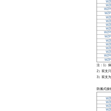
WZ
WZ
WZP
WZP
WZ
WZ
WZ
WZ
WZP
WZP
WZ
WZ
WZ
WZ
WZP
WZP
注：1）保
2）双支
3）双支
防溅式接
WZ
WZ
WZ
WZ