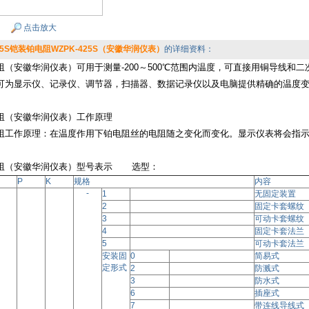
点击放大
425S铠装铂电阻WZPK-425S（安徽华润仪表）
的详细资料：
阻（安徽华润仪表）可用于测量
-200～500℃范围内温度，可直接用铜导线
可为显示仪、记录仪、调节器，扫描器、数据记录仪以及电脑提供精确的温度变化输入信
阻（安徽华润仪表）工作原理
阻工作原理：在温度作用下铂电阻丝的电阻随之变化而变化。显示仪表将会指
阻（安徽华润仪表）型号表示
选型：
P
K
规格
内容
-
1
无固定装置
2
固定卡套螺纹
3
可动卡套螺纹
4
固定卡套法兰
5
可动卡套法兰
安装固
0
简易式
定形式
2
防溅式
3
防水式
6
插座式
7
带连线导线式