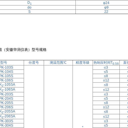
D
φ24
1
do
φ9
S
22
阻（安徽华润仪表）型号规格
型号
分度号
测温范围℃
精度等级
热响应时间T
直
0.5S
PK-103S
≤3
PK-104S
≤5
PK-105S
≤8
PK-106S
≤12
K
-105SA
≤8
2
K
-106SA
≤12
2
PK-203S
≤3
PK-204S
≤5
PK-205S
≤8
PK-206S
≤12
K
-205SA
≤8
2
K
-206SA
≤12
2
PK-303S
≤3
PK-304S
≤5
*