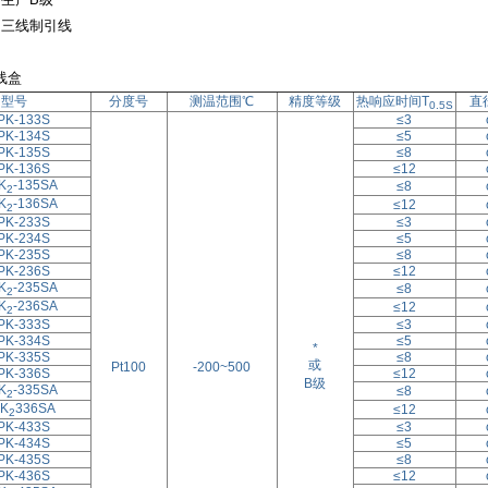
为三线制引线
线盒
型号
分度号
测温范围℃
精度等级
热响应时间T
直
0.5S
PK-133S
≤3
PK-134S
≤5
PK-135S
≤8
PK-136S
≤12
K
-135SA
≤8
2
K
-136SA
≤12
2
PK-233S
≤3
PK-234S
≤5
PK-235S
≤8
PK-236S
≤12
K
-235SA
≤8
2
K
-236SA
≤12
2
PK-333S
≤3
PK-334S
≤5
*
PK-335S
≤8
或
Pt100
-200~500
PK-336S
≤12
B级
K
-335SA
≤8
2
K
336SA
≤12
2
PK-433S
≤3
PK-434S
≤5
PK-435S
≤8
PK-436S
≤12