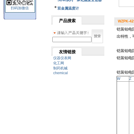
SBW系列一体化温度变送器
扫码加微信
双金属温度计
产品搜索
WZPK-
铠装铂电
出特性，
铠装铂电
友情链接
铠装铂电
仪器仪表网
化工网
制药机械
铠装铂电
chemical
W
Z