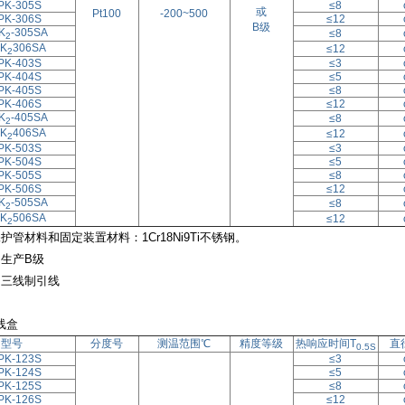
PK-305S
≤8
或
Pt100
-200~500
PK-306S
≤12
B级
K
-305SA
≤8
2
K
306SA
≤12
2
PK-403S
≤3
PK-404S
≤5
PK-405S
≤8
PK-406S
≤12
K
-405SA
≤8
2
K
406SA
≤12
2
PK-503S
≤3
PK-504S
≤5
PK-505S
≤8
PK-506S
≤12
K
-505SA
≤8
2
K
506SA
≤12
2
护管材料和固定装置材料：1Cr18Ni9Ti不锈钢。
只生产B级
为三线制引线
线盒
型号
分度号
测温范围℃
精度等级
热响应时间T
直
0.5S
PK-123S
≤3
PK-124S
≤5
PK-125S
≤8
PK-126S
≤12