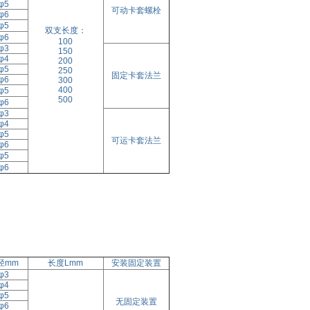
φ5
可动卡套螺栓
φ6
φ5
双支长度：
φ6
100
φ3
150
φ4
200
φ5
250
固定卡套法兰
φ6
300
400
φ5
500
φ6
φ3
φ4
φ5
可运卡套法兰
φ6
φ5
φ6
径mm
长度Lmm
安装固定装置
φ3
φ4
φ5
无固定装置
φ6