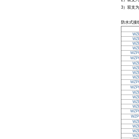
3）双支
防水式接
WZ
WZ
WZ
WZ
WZP
WZP
WZ
WZ
WZ
WZ
WZP
WZP
WZ
WZ
WZ
WZ
WZP
WZP
WZ
WZ
WZ
WZ