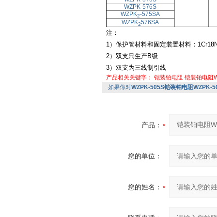
WZPK-576S
WZPK
-575SA
2
WZPK
576SA
2
注：
1）保护管材料和固定装置材料：1Cr18N
2）双支只生产B级
3）双支为三线制引线
产品相关关键字：
铠装铂电阻
铠装铂电阻WZ
如果你对
WZPK-505S铠装铂电阻WZPK
产品：
您的单位：
您的姓名：