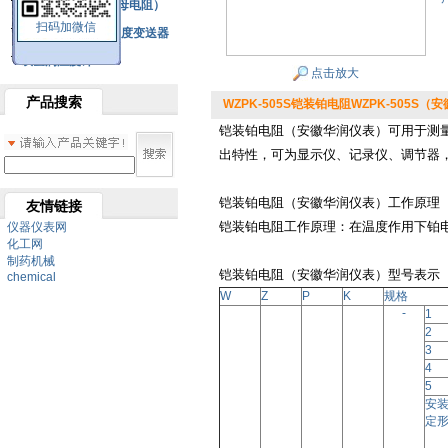
铂热电阻元件（云母电阻）
扫码加微信
SBW系列一体化温度变送器
双金属温度计
点击放大
产品搜索
WZPK-505S铠装铂电阻WZPK-505S
铠装铂电阻（安徽华润仪表）可用于测
出特性，可为显示仪、记录仪、调节器，扫
铠装铂电阻（安徽华润仪表）工作原理
友情链接
铠装铂电阻工作原理：在温度作用下铂
仪器仪表网
化工网
制药机械
铠装铂电阻（安徽华润仪表）型号表
chemical
W
Z
P
K
规格
-
1
2
3
4
5
安
定