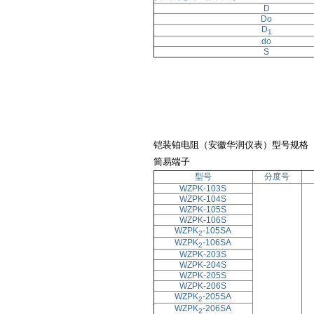
D
Do
D
1
do
S
铠装铂电阻（安徽华润仪表）型号规格
简易端子
型号
分度号
WZPK-103S
WZPK-104S
WZPK-105S
WZPK-106S
WZPK
-105SA
2
WZPK
-106SA
2
WZPK-203S
WZPK-204S
WZPK-205S
WZPK-206S
WZPK
-205SA
2
WZPK
-206SA
2