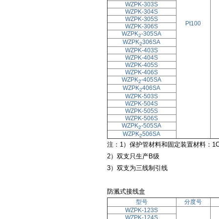
WZPK-303S
WZPK-304S
WZPK-305S
Pt100
WZPK-306S
WZPK
-305SA
2
WZPK
306SA
2
WZPK-403S
WZPK-404S
WZPK-405S
WZPK-406S
WZPK
-405SA
2
WZPK
406SA
2
WZPK-503S
WZPK-504S
WZPK-505S
WZPK-506S
WZPK
-505SA
2
WZPK
506SA
2
注：1）保护管材料和固定装置材料：1Cr1
2）双支只生产B级
3）双支为三线制引线
防溅式接线盒
型号
分度号
WZPK-123S
WZPK-124S