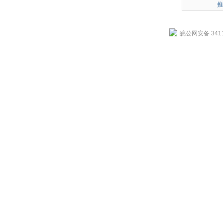
推
皖公网安备 3411