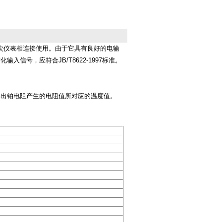
和二次仪表相连接使用。由于它具有良好的电输
号，应符合JB/T8622-1997标准。
示出铂电阻产生的电阻值所对应的温度值。