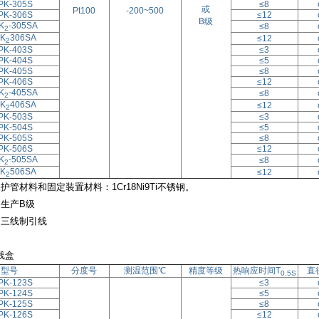
PK-305S
≤8
或
Pt100
-200~500
PK-306S
≤12
B级
K
-305SA
≤8
2
K
306SA
≤12
2
PK-403S
≤3
PK-404S
≤5
PK-405S
≤8
PK-406S
≤12
K
-405SA
≤8
2
K
406SA
≤12
2
PK-503S
≤3
PK-504S
≤5
PK-505S
≤8
PK-506S
≤12
K
-505SA
≤8
2
K
506SA
≤12
2
护管材料和固定装置材料：1Cr18Ni9Ti不锈钢。
只生产B级
为三线制引线
线盒
型号
分度号
测温范围℃
精度等级
热响应时间T
直
0.5S
PK-123S
≤3
PK-124S
≤5
PK-125S
≤8
PK-126S
≤12