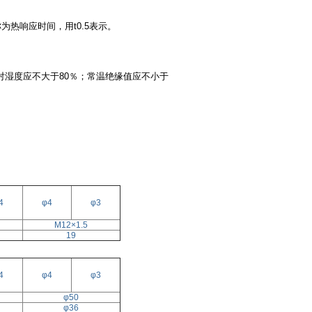
为热响应时间，用t0.5表示。
相对湿度应不大于80％；常温绝缘值应不小于
4
φ4
φ3
M12×1.5
19
4
φ4
φ3
φ50
φ36