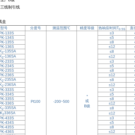
为三线制引线
线盒
型号
分度号
测温范围℃
精度等级
热响应时间T
直
0.5S
PK-133S
≤3
PK-134S
≤5
PK-135S
≤8
PK-136S
≤12
K
-135SA
≤8
2
K
-136SA
≤12
2
PK-233S
≤3
PK-234S
≤5
PK-235S
≤8
PK-236S
≤12
K
-235SA
≤8
2
K
-236SA
≤12
2
PK-333S
≤3
PK-334S
≤5
*
PK-335S
≤8
或
Pt100
-200~500
PK-336S
≤12
B级
K
-335SA
≤8
2
K
336SA
≤12
2
PK-433S
≤3
PK-434S
≤5
PK-435S
≤8
PK-436S
≤12