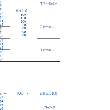
φ5
可动卡套螺栓
φ6
φ5
双支长度：
φ6
100
φ3
150
φ4
200
φ5
250
固定卡套法兰
φ6
300
400
φ5
500
φ6
φ3
φ4
φ5
可运卡套法兰
φ6
φ5
φ6
径mm
长度Lmm
安装固定装置
φ3
φ4
φ5
无固定装置
φ6