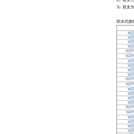
3）双支
防水式接
WZ
WZ
WZ
WZ
WZP
WZP
WZ
WZ
WZ
WZ
WZP
WZP
WZ
WZ
WZ
WZ
WZP
WZP
WZ
WZ
WZ
WZ