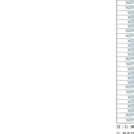
WZP
WZP
WZ
WZ
WZ
WZ
WZP
WZP
WZ
WZ
WZ
WZ
WZP
WZP
WZ
WZ
WZ
WZ
WZP
WZP
WZ
WZ
WZ
WZ
WZP
WZP
注：1）保
2）双支