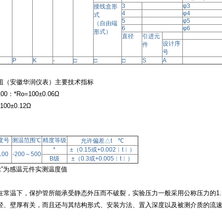
3
φ
3
接线盒形
4
φ
4
式
5
φ
5
（自由端
6
φ
6
形式）
直径
引进元
设计序
件
号
P
K
-
□
□
□
S
A
阻（安徽华润仪表）主要技术指标
100：*Ro=100±0.06Ω
100±0.12Ω
度号
测温范围
℃
精度等级
允许偏差
△t ℃
*
±（
0.15或+0.002︱t︱）
100
-200～
500
B级
±（
0.3或+0.005︱t︱）
t”为感温元件实测温度值
在常温下，保护管所能承受静态外压而不破裂，实验压力一般采用公称压力的
1
径、壁厚有关，而且还与其结构形式、安装方法、置入深度以及被测介质的流