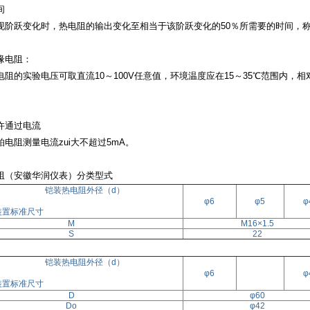
间
现阶跃变化时，热电阻的输出变化至相当于该阶跃变化的
50％所需要的时间，称
缘电阻：
电阻的实验电压可取直流
10～100V任意值，环境温度应在15～35℃范围内，
许通过电流
铂电阻测量电流zui大不超过
5mA。
阻（安徽华润仪表）分类型式
铠装热电阻外径（d）
φ6
φ5
φ
装置标准尺寸
M
M16×1.5
S
22
铠装热电阻外径（d）
φ6
φ
装置标准尺寸
D
φ60
Do
φ42