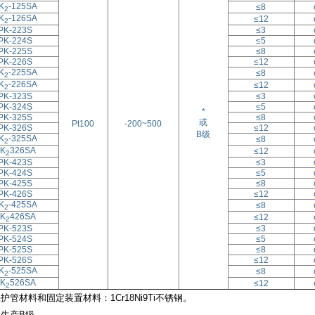
K
-125SA
≤8
2
K
-126SA
≤12
2
PK-223S
≤3
PK-224S
≤5
PK-225S
≤8
PK-226S
≤12
K
-225SA
≤8
2
K
-226SA
≤12
2
PK-323S
≤3
PK-324S
≤5
*
PK-325S
≤8
或
Pt100
-200~500
PK-326S
≤12
B级
K
-325SA
≤8
2
K
326SA
≤12
2
PK-423S
≤3
PK-424S
≤5
PK-425S
≤8
PK-426S
≤12
K
-425SA
≤8
2
K
426SA
≤12
2
PK-523S
≤3
PK-524S
≤5
PK-525S
≤8
PK-526S
≤12
K
-525SA
≤8
2
K
526SA
≤12
2
护管材料和固定装置材料：1Cr18Ni9Ti不锈钢。
只生产B级