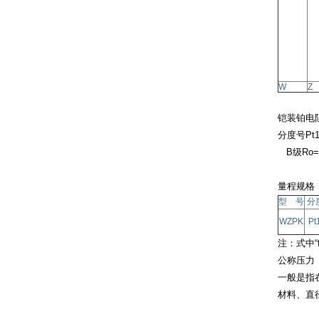
W
Z
铠装铂电
分度号
Pt
B
级
Ro=
量程规格
型 号
分
WZPK
Pt
注：式中“
公称压力
一般是指
材料、直