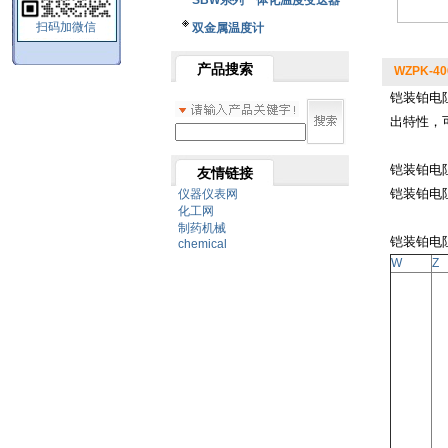
SBW系列一体化温度变送器
扫码加微信
双金属温度计
产品搜索
WZPK-
铠装铂电
出特性，
铠装铂电
友情链接
铠装铂电
仪器仪表网
化工网
制药机械
铠装铂电
chemical
W
Z