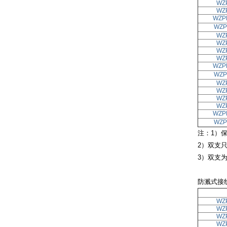
WZ
WZ
WZP
WZP
WZ
WZ
WZ
WZ
WZP
WZP
WZ
WZ
WZ
WZ
WZP
WZP
注：1）保
2）双支
3）双支
防溅式接
WZ
WZ
WZ
WZ