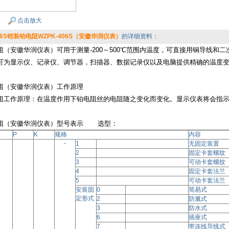
点击放大
406S铠装铂电阻WZPK-406S（安徽华润仪表）
的详细资料：
阻（安徽华润仪表）可用于测量
-200～500℃范围内温度，可直接用铜导线
可为显示仪、记录仪、调节器，扫描器、数据记录仪以及电脑提供精确的温度变化输入信
阻（安徽华润仪表）工作原理
阻工作原理：在温度作用下铂电阻丝的电阻随之变化而变化。显示仪表将会指
阻（安徽华润仪表）型号表示
选型：
P
K
规格
内容
-
1
无固定装置
2
固定卡套螺纹
3
可动卡套螺纹
4
固定卡套法兰
5
可动卡套法兰
安装固
0
简易式
定形式
2
防溅式
3
防水式
6
插座式
7
带连线导线式