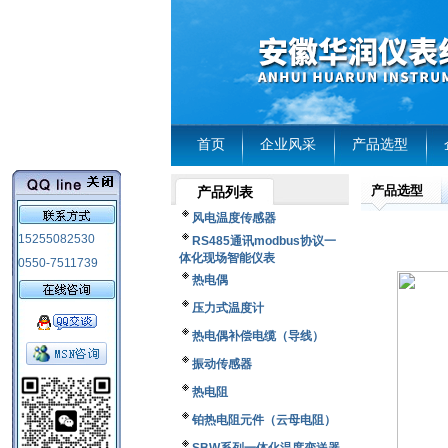
首页
企业风采
产品选型
产品选型
产品列表
风电温度传感器
15255082530
RS485通讯modbus协议一
体化现场智能仪表
0550-7511739
热电偶
压力式温度计
热电偶补偿电缆（导线）
振动传感器
热电阻
铂热电阻元件（云母电阻）