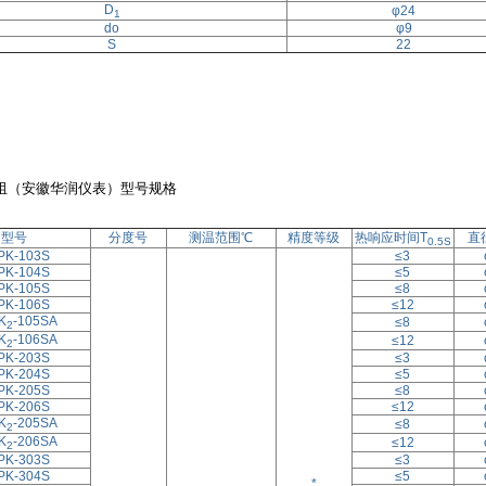
D
φ24
1
do
φ9
S
22
阻（安徽华润仪表）型号规格
型号
分度号
测温范围℃
精度等级
热响应时间T
直
0.5S
PK-103S
≤3
PK-104S
≤5
PK-105S
≤8
PK-106S
≤12
K
-105SA
≤8
2
K
-106SA
≤12
2
PK-203S
≤3
PK-204S
≤5
PK-205S
≤8
PK-206S
≤12
K
-205SA
≤8
2
K
-206SA
≤12
2
PK-303S
≤3
PK-304S
≤5
*