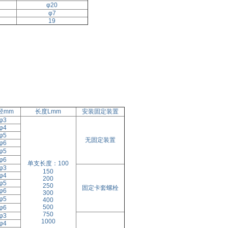
φ20
φ7
19
径mm
长度Lmm
安装固定装置
φ3
φ4
φ5
无固定装置
φ6
φ5
φ6
单支长度：100
φ3
150
φ4
200
φ5
250
固定卡套螺栓
φ6
300
φ5
400
500
φ6
750
φ3
1000
φ4