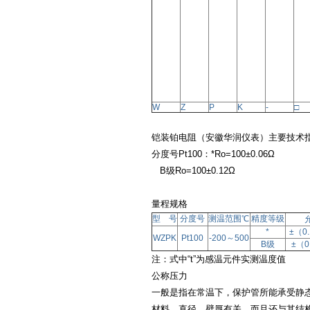
W
Z
P
K
-
□
铠装铂电阻（安徽华润仪表）主要技术
分度号
Pt100：*Ro=100±0.06Ω
B
级
Ro=100±0.12Ω
量程规格
型 号
分度号
测温范围
℃
精度等级
*
±（
0
WZPK
Pt100
-200～
500
B级
±（
0
注：式中“
t”为感温元件实测温度值
公称压力
一般是指在常温下，保护管所能承受静
材料、直径、壁厚有关，而且还与其结