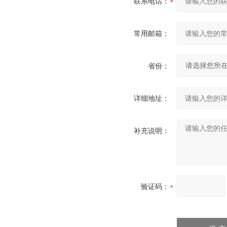
联系电话：
常用邮箱：
省份：
详细地址：
补充说明：
验证码：