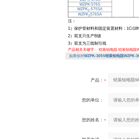
WZPK-576S
WZPK
-575SA
2
WZPK
576SA
2
注：
1）保护管材料和固定装置材料：1Cr18N
2）双支只生产B级
3）双支为三线制引线
产品相关关键字：
铠装铂电阻
铠装铂电阻WZ
如果你对
WZPK-305S铠装铂电阻WZPK
产品：
您的单位：
您的姓名：