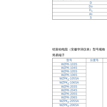
D
Do
D
1
do
S
铠装铂电阻（安徽华润仪表）型号规格
简易端子
型号
分度号
WZPK-103S
WZPK-104S
WZPK-105S
WZPK-106S
WZPK
-105SA
2
WZPK
-106SA
2
WZPK-203S
WZPK-204S
WZPK-205S
WZPK-206S
WZPK
-205SA
2
WZPK
-206SA
2