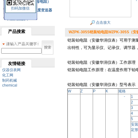
铂热电阻元件（云母电阻）
扫码加微信
SBW系列一体化温度变送器
双金属温度计
点击放大
产品搜索
WZPK-305S铠装铂电阻WZPK-305S
铠装铂电阻（安徽华润仪表）可用于测
出特性，可为显示仪、记录仪、调节器，扫
铠装铂电阻（安徽华润仪表）工作原理
友情链接
铠装铂电阻工作原理：在温度作用下铂
仪器仪表网
化工网
制药机械
铠装铂电阻（安徽华润仪表）型号表
chemical
W
Z
P
K
规格
-
1
2
3
4
5
安
定