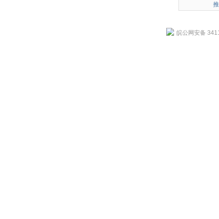
推
皖公网安备 3411