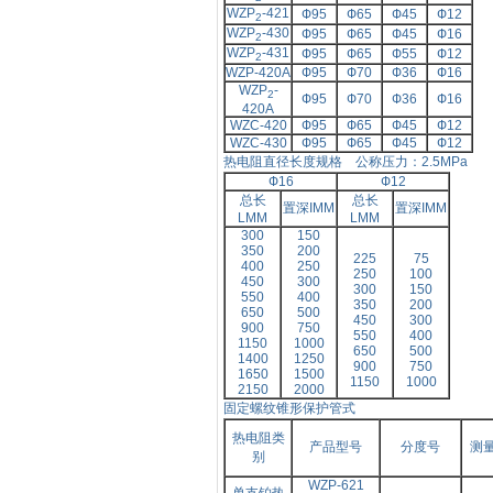
WZP
-421
Ф
95
Ф
65
Ф
45
Ф
12
2
WZP
-430
Ф
95
Ф
65
Ф
45
Ф
16
2
WZP
-431
Ф
95
Ф
65
Ф
55
Ф
12
2
WZP-420A
Ф
95
Ф
70
Ф
36
Ф
16
WZP
-
2
Ф
95
Ф
70
Ф
36
Ф
16
420A
WZC-420
Ф
95
Ф
65
Ф
45
Ф
12
WZC-430
Ф
95
Ф
65
Ф
45
Ф
12
热电阻直径长度规格 公称压力：
2.5MPa
Ф
16
Ф
12
总长
总长
置深
IMM
置深
IMM
LMM
LMM
300
150
350
200
225
75
400
250
250
100
450
300
300
150
550
400
350
200
650
500
450
300
900
750
550
400
1150
1000
650
500
1400
1250
900
750
1650
1500
1150
1000
2150
2000
固定螺纹锥形保护管式
热电阻类
产品型号
分度号
测
别
WZP-621