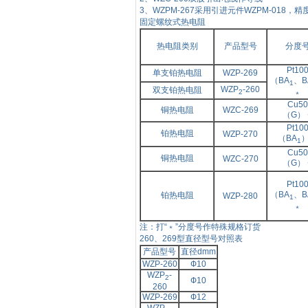
3、
WZPM-267采用引进元件WZPM-018，
固定螺纹式热电阻
热电阻类别
产品型号
分度
Pt10
单支铂热电阻
WZP-269
（BA
、
B
1
WZP
-260
双支铂热电阻
﹡
2
Cu50
铜热电阻
WZC-269
（G）
Pt10
铂热电阻
WZP-270
（BA
1
Cu50
铜热电阻
WZC-270
（G）
Pt10
（BA
、
B
铂热电阻
WZP-280
1
﹡
注：打“﹡”分度号作特殊规格订货
260、
269型直径型号对照表
产品型号
直径
dmm
WZP-260
Ф
10
WZP
-
2
Ф
10
260
WZP-269
Ф
12