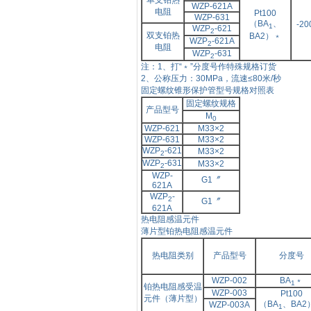
单支铂热
WZP-621A
电阻
Pt100
WZP-631
（BA
、
-2
1
WZP
-621
2
双支铂热
BA2）﹡
WZP
-621A
2
电阻
WZP
-631
2
注：
1、打“﹡”分度号作特殊规格订货
2、公称压力：
30MPa，流速≤80米/秒
固定螺纹锥形保护管型号规格对照表
固定螺纹规格
产品型号
M
0
WZP-621
M33×
2
WZP-631
M33×
2
WZP
-621
M33×
2
2
WZP
-631
M33×
2
2
WZP-
G1〞
621A
WZP
-
2
G1〞
621A
热电阻感温元件
薄片型铂热电阻感温元件
热电阻类别
产品型号
分度号
WZP-002
BA
﹡
1
铂热电阻感受温
WZP-003
Pt100
元件（薄片型）
（BA
、
BA2
WZP-003A
1