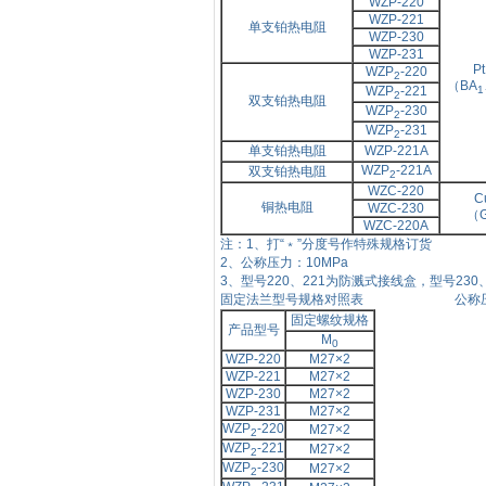
WZP-220
WZP-221
单支铂热电阻
WZP-230
WZP-231
P
WZP
-220
2
（BA
WZP
-221
1
2
双支铂热电阻
WZP
-230
2
WZP
-231
2
单支铂热电阻
WZP-221A
WZP
-221A
双支铂热电阻
2
WZC-220
C
铜热电阻
WZC-230
（
WZC-220A
注：
1、打“﹡”分度号作特殊规格订货
2、公称压力：
10MPa
3、型号
220、221为防溅式接线盒，型号23
固定法兰型号规格对照表 公称压
固定螺纹规格
产品型号
M
0
WZP-220
M27×
2
WZP-221
M27×
2
WZP-230
M27×
2
WZP-231
M27×
2
WZP
-220
M27×
2
2
WZP
-221
M27×
2
2
WZP
-230
M27×
2
2