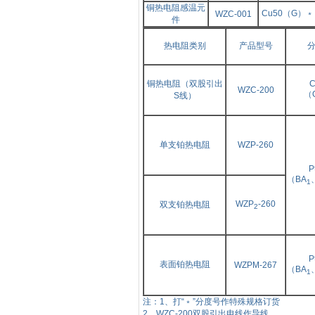
铜热电阻感温元
Cu50（G）﹡
WZC-001
件
热电阻类别
产品型号
铜热电阻（双股引出
C
WZC-200
（
S线）
单支铂热电阻
WZP-260
P
（BA
1
WZP
-260
双支铂热电阻
2
P
表面铂热电阻
WZPM-267
（BA
1
注：1、打“﹡”分度号作特殊规格订货
2
、
WZC-200双股引出电线作导线