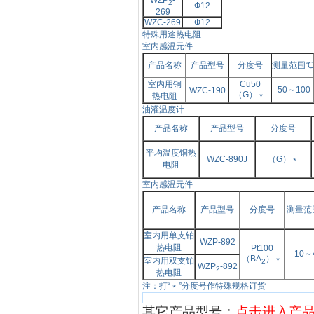
WZP
-
2
Ф
12
269
WZC-269
Ф
12
特殊用途热电阻
室内感温元件
产品名称
产品型号
分度号
测量范围℃
室内用铜
Cu50
-50～
100
WZC-190
（G）﹡
热电阻
油灌温度计
产品名称
产品型号
分度号
平均温度铜热
WZC-890J
（G）﹡
电阻
室内感温元件
产品名称
产品型号
分度号
测量范
室内用单支铂
WZP-892
热电阻
Pt100
-10～
（BA
）﹡
室内用双支铂
2
WZP
-892
2
热电阻
注：打“﹡”分度号作特殊规格订货
其它产品型号：
点击进入产