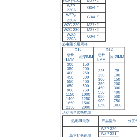
WZP
-231
M27×
2
2
WZP-
G3/4〞
220A
WZP
-
2
G3/4〞
220A
WZC-220
M27×
2
WZC-230
M27×
2
WZC-
G3/4〞
220A
热电阻长度规格
Ф
16
Ф
12
总长
总长
置深
IMM
置深
IMM
LMM
LMM
300
150
350
200
225
75
400
250
250
100
450
300
300
150
550
400
350
200
650
500
450
300
900
750
550
400
1150
1000
650
500
1400
1250
900
750
1650
1500
1150
1000
2150
2000
活动法兰式热电阻
热电阻类别
产品型号
分度
WZP-320
WZP-321
单支铂热电阻