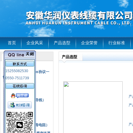
首页
企业风采
产品选型
企业荣誉
行业标准
产品选型
产品列表
风电温度传感器
15255082530
RS485通讯modbus协议一
体化现场智能仪表
0550-7511739
热电偶
压力式温度计
产
热电偶补偿电缆（导线）
产
振动传感器
热电阻
产
铂热电阻元件（云母电阻）