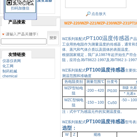
SBW系列一体化温度变送器
扫码加微信
双金属温度计
点击放大
产品搜索
WZP-220/WZP-221/WZP-230/WZP-231P
PT100温度传感器
WZ系列装配式
产品
工业用热电阻作为测量温度的传感器，通常和
体、蒸汽和气体介质以及固体的表面温度。
友情链接
根据国家规定，我厂从
1987年起开始生产符
阻，应符合JB/T8622-1997及JB/T862３-19
仪器仪表网
化工网
PT100温度传感器
WZ系列装配式
主要技
制药机械
测温范围和准确度
chemical
热电阻类别
测量范围℃
分度号
B级 允差
WZP型铂电
-200～
420
Pt100
阻
* 允差
±
WZC型铜电
-50～
10
-150～
100
Cu50
阻
注：式中“
t”为感温元件的实测温度值。
PT100温度传感器
WZ系列装配式
型号
选型：
W
Z
规格