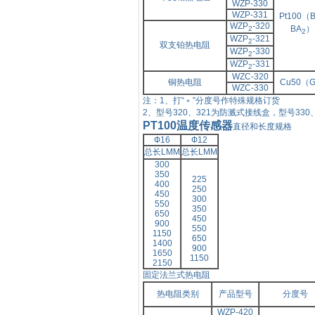
WZP-330
WZP-331
Pt100（
WZP
-320
BA
）
2
2
WZP
-321
2
双支铂热电阻
WZP
-330
2
WZP
-331
2
WZC-320
铜热电阻
Cu50（
WZC-330
注：
1、打“﹡”分度号作特殊规格订货
2、型号
320、321为防溅式接线盒，型号33
PT100温度传感器
直径和长度规格
Ф
16
Ф
12
总长
LMM
总长
LMM
300
350
225
400
250
450
300
550
350
650
450
900
550
1150
650
1400
900
1650
1150
2150
固定法兰式热电阻
热电阻类别
产品型号
分度号
WZP-420