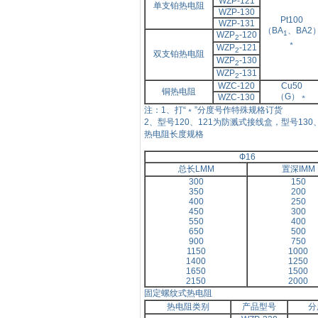
WZP-121
单支铂热电阻
WZP-130
Pt100
WZP-131
（BA
、
BA2
1
WZP
-120
2
﹡
WZP
-121
2
双支铂热电阻
WZP
-130
2
WZP
-131
2
WZC-120
Cu50
铜热电阻
（G）﹡
WZC-130
注：
1、打“﹡”分度号作特殊规格订货
2、型号
120、121为防溅式接线盒，型号13
热电阻长度规格
Ф
16
总长
LMM
置深
IMM
300
150
350
200
400
250
450
300
550
400
650
500
900
750
1150
1000
1400
1250
1650
1500
2150
2000
固定螺纹式热电阻
热电阻类别
产品型号
分