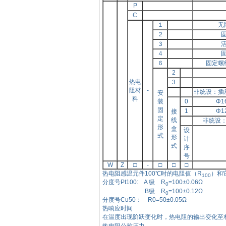
P
C
１
无
２
３
４
６
固定螺
2
热电
3
阻材
-
非统设：插
安
料
装
0
Φ
1
固
1
Φ
1
接
定
线
非统设
形
盒
设
式
形
计
式
序
号
W
Z
□
-
□
□
□
热电阻感温元件
100
℃时的电阻值（
R
）和
100
分度号
Pt100: A 级 R
=100±0.06Ω
0
B级 R
=100±0.12Ω
0
分度号
Cu50： R0=50±0.05Ω
热响应时间
在温度出现阶跃变化时，热电阻的输出变化至
热电阻公称压力