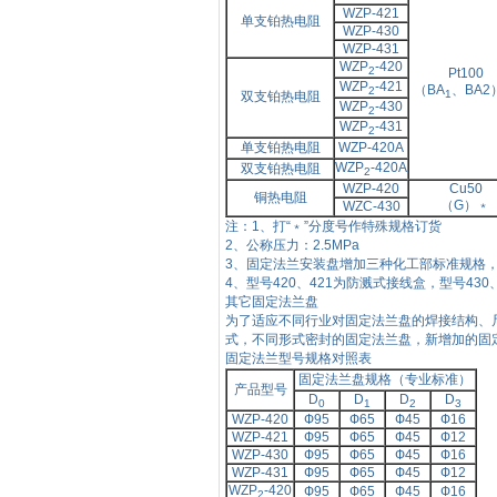
WZP-421
单支铂热电阻
WZP-430
WZP-431
WZP
-420
2
Pt100
WZP
-421
（BA
、
BA2
2
1
双支铂热电阻
WZP
-430
2
WZP
-431
2
单支铂热电阻
WZP-420A
WZP
-420A
双支铂热电阻
2
WZP-420
Cu50
铜热电阻
（G）﹡
WZC-430
注：
1、打“﹡”分度号作特殊规格订货
2、公称压力：
2.5MPa
3、固定法兰安装盘增加三种化工部标准规格
4、型号
420、421为防溅式接线盒，型号43
其它固定法兰盘
为了适应不同行业对固定法兰盘的焊接结构、
式，不同形式密封的固定法兰盘，新增加的固
固定法兰型号规格对照表
固定法兰盘规格（专业标准）
产品型号
D
D
D
D
0
1
2
3
WZP-420
Ф
95
Ф
65
Ф
45
Ф
16
WZP-421
Ф
95
Ф
65
Ф
45
Ф
12
WZP-430
Ф
95
Ф
65
Ф
45
Ф
16
WZP-431
Ф
95
Ф
65
Ф
45
Ф
12
WZP
-420
Ф
95
Ф
65
Ф
45
Ф
16
2