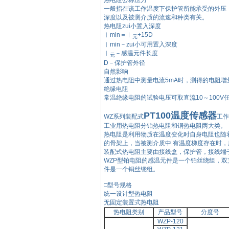
一般指在该工作温度下保护管所能承受的外压
深度以及被测介质的流速和种类有关。
热电阻zui小置入深度
︱
min＝︱
+15D
元
︱
min－zui小可用置入深度
︱
－感温元件长度
元
D－保护管外径
自然影响
通过热电阻中测量电流
5mA时，测得的电阻增
绝缘电阻
常温绝缘电阻的试验电压可取直流
10～100
PT100温度传感器
WZ系列装配式
工作
工业用热电阻分铂热电阻和铜热电阻两大类。
热电阻是利用物质在温度变化时自身电阻也随
的骨架上，当被测介质中
有温度梯度存在时，
装配式热电阻主要由接线盒，保护管，接线端
WZP型铂电阻的感温元件是一个铂丝绕组，
件是一个铜丝绕组。
□型号规格
统一设计型热电阻
无固定装置式热电阻
热电阻类别
产品型号
分度号
WZP-120