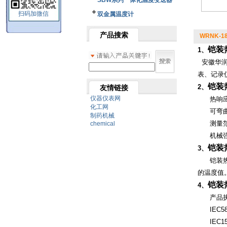
SBW系列一体化温度变送器
扫码加微信
双金属温度计
产品搜索
WRNK-18
铠装
1、
安徽华润铠
表、记录
铠装
2、
友情链接
仪器仪表网
热响应
化工网
可弯曲
制药机械
测量范
chemical
机械强
铠装
3、
铠装热电
的温度值
铠装
4、
产品执
IEC58
IEC15