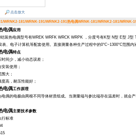
点击放大
1/WRNK2-181/WRNK-191/WRNK2-191热电偶WRNK-181/WRNK2-181/WRNK-19
热电偶
应用
装热电偶型号有WREK WRFK WRCK WRPK ，分度号有K型 N型 E型 J型 
仪表、电子计算机等配套使用。直接测量各种生产过程中的0°C~1300°C范围
热电偶
特点
时间少，减小动态误差；
安装使用；
围大；
度高，耐压性能好；
热电偶
工作原理
偶的电极由两根不同导体材质组成。当测量端与参比端存在温差时，就会产
。
热电偶
主要技术参数
行标准
4
15