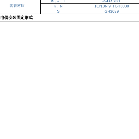
E﹑J﹑T
1Cr18Ni9Ti
套管材质
K﹑N
1Cr18Ni9Ti GH3030
S
GH3039
热电偶安装固定形式