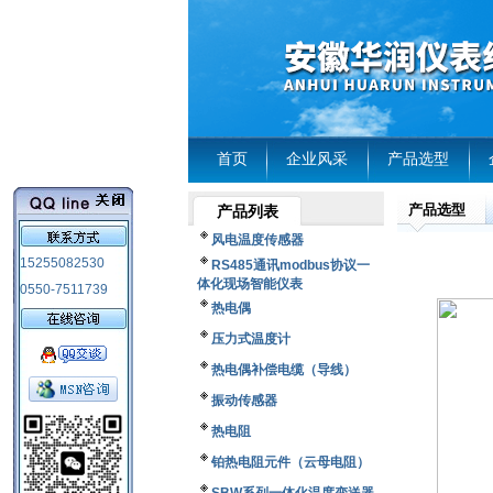
首页
企业风采
产品选型
产品选型
产品列表
风电温度传感器
15255082530
RS485通讯modbus协议一
体化现场智能仪表
0550-7511739
热电偶
压力式温度计
热电偶补偿电缆（导线）
振动传感器
热电阻
铂热电阻元件（云母电阻）