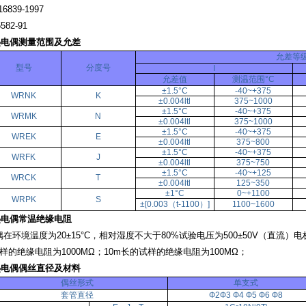
839-1997
82-91
热电偶测量范围及允差
允差等
型号
分度号
I
允差值
测温范围°C
±1.5°C
-40~+375
WRNK
K
±0.004ltl
375~1000
±1.5°C
-40~+375
WRMK
N
±0.004ltl
375~1000
±1.5°C
-40~+375
WREK
E
±0.004ltl
375~800
±1.5°C
-40~+375
WRFK
J
±0.004ltl
375~750
±1.5°C
-40~+125
WRCK
T
±0.004ltl
125~350
±1°C
0~+1100
WRPK
S
±[0.003（t-1100）]
1100~1600
热电偶常温绝缘电阻
境温度为20±15°C，相对湿度不大于80%试验电压为500±50V（直流）电
样的绝缘电阻为1000MΩ；10m长的试样的绝缘电阻为100MΩ；
热电偶偶丝直径及材料
偶丝形式
单支式
套管直径
Ф2Ф3 Ф4 Ф5 Ф6 Ф8