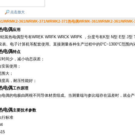
点击放大
1/WRMK2-361/WRMK-371/WRMK2-371热电偶WRMK-361/WRMK2-361/WRMK-3
热电偶
应用
装热电偶型号有WREK WRFK WRCK WRPK ，分度号有K型 N型 E型 J型 
仪表、电子计算机等配套使用。直接测量各种生产过程中的0°C~1300°C范围
热电偶
特点
时间少，减小动态误差；
安装使用；
围大；
度高，耐压性能好；
热电偶
工作原理
偶的电极由两根不同导体材质组成。当测量端与参比端存在温差时，就会产
。
热电偶
主要技术参数
行标准
4
15