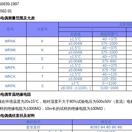
839-1997
82-91
热电偶测量范围及允差
允差等
型号
分度号
I
允差值
测温范围°C
±1.5°C
-40~+375
WRNK
K
±0.004ltl
375~1000
±1.5°C
-40~+375
WRMK
N
±0.004ltl
375~1000
±1.5°C
-40~+375
WREK
E
±0.004ltl
375~800
±1.5°C
-40~+375
WRFK
J
±0.004ltl
375~750
±1.5°C
-40~+125
WRCK
T
±0.004ltl
125~350
±1°C
0~+1100
WRPK
S
±[0.003（t-1100）]
1100~1600
热电偶常温绝缘电阻
境温度为20±15°C，相对湿度不大于80%试验电压为500±50V（直流）电
样的绝缘电阻为1000MΩ；10m长的试样的绝缘电阻为100MΩ；
热电偶偶丝直径及材料
偶丝形式
单支式
套管直径
Ф2Ф3 Ф4 Ф5 Ф6 Ф8