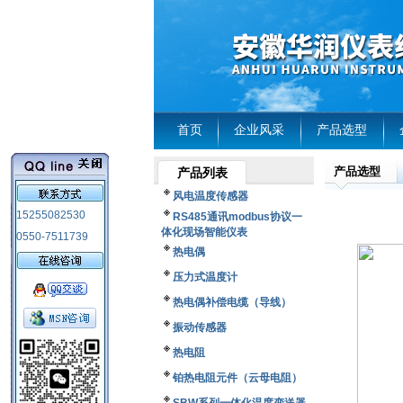
首页
企业风采
产品选型
产品选型
产品列表
风电温度传感器
15255082530
RS485通讯modbus协议一
体化现场智能仪表
0550-7511739
热电偶
压力式温度计
热电偶补偿电缆（导线）
振动传感器
热电阻
铂热电阻元件（云母电阻）