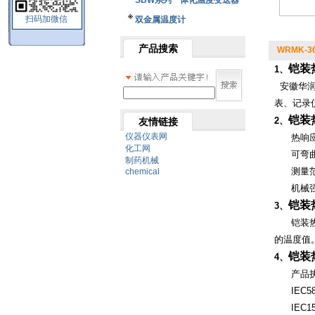
SBW系列一体化温度变送器
扫码加微信
双金属温度计
产品搜索
WRMK-36
铠装
1、
安徽华润铠
表、记录
铠装
2、
友情链接
仪器仪表网
热响应
化工网
可弯曲
制药机械
测量范
chemical
机械强
铠装
3、
铠装热电
的温度值
铠装
4、
产品执
IEC58
IEC15