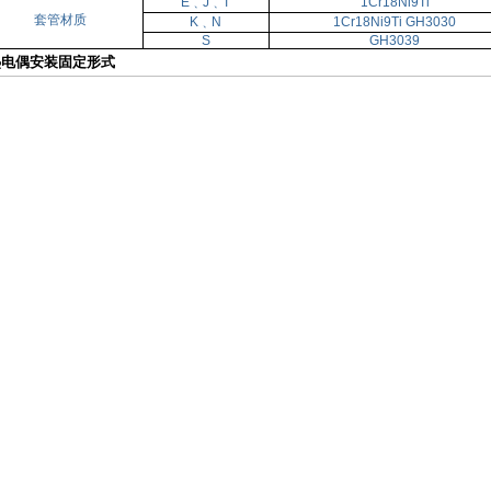
E﹑J﹑T
1Cr18Ni9Ti
套管材质
K﹑N
1Cr18Ni9Ti GH3030
S
GH3039
热电偶安装固定形式