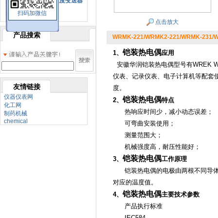
SBW系列一体化温度变送器
扫码加微信
双金属温度计
点击放大
产品搜索
WRMK-221/WRMK2-221/WRMK-231/
铠装热电偶
1、
应用
安徽华润铠装热电偶型号有WREK WRFK
仪表、记录仪表、电子计算机等配套使
友情链接
度。
仪器仪表网
铠装热电偶
2、
特点
化工网
热响应时间少，减小动态误差；
制药机械
chemical
可弯曲安装使用；
测量范围大；
机械强度高，耐压性能好；
铠装热电偶
3、
工作原理
铠装热电偶的电极由两根不同导体材
对应的温度值。
铠装热电偶
4、
主要技术参数
产品执行标准
IEC584