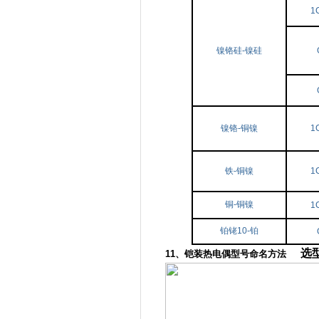
1
镍铬硅-镍硅
镍铬-铜镍
1
铁-铜镍
1
铜-铜镍
1
铂铑10-铂
选
11、铠装热电偶型号命名方法