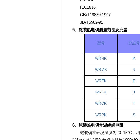
IEC1515
GB/T16839-1997
JB/T5582-91
5、铠装热电偶测量范围及允差
型号
分度号
WRNK
K
WRMK
N
WREK
E
WRFK
J
WRCK
T
WRPK
S
6、铠装热电偶常温绝缘电阻
铠装偶在环境温度为20±15°C，相对