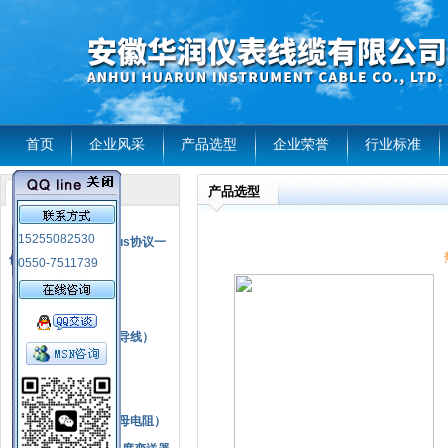
首页
企业风采
产品选型
企业荣誉
行业标准
产品选型
产品列表
风电温度传感器
15255082530
RS485通讯modbus协议一
体化现场智能仪表
0550-7511739
热电偶
压力式温度计
热电偶补偿电缆（导线）
振动传感器
热电阻
铂热电阻元件（云母电阻）