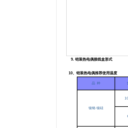
9. 铠装热电偶接线盒形式
10、铠装热电偶推荐使用温度
品 种
1
镍铬-镍硅