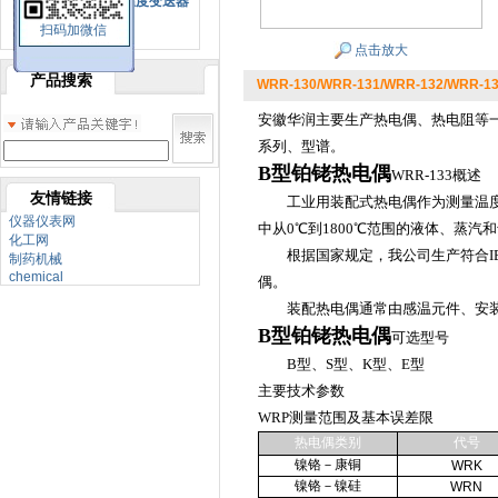
SBW系列一体化温度变送器
扫码加微信
双金属温度计
点击放大
产品搜索
WRR-130/WRR-131/WRR-132/WRR
安徽华润主要生产热电偶、热电阻等一
系列、型谱。
B型铂铑热电偶
WRR-133概述
友情链接
工业用装配式热电偶作为测量温度的
仪器仪表网
中从0℃到1800℃范围的液体、蒸
化工网
根据国家规定，我公司生产符合IEC
制药机械
chemical
偶。
装配热电偶通常由感温元件、安装
B型铂铑热电偶
可选型号
B型、S型、K型、E型
主要技术参数
WRP测量范围及基本误差限
热电偶类别
代号
镍铬－康铜
WRK
镍铬－镍硅
WRN