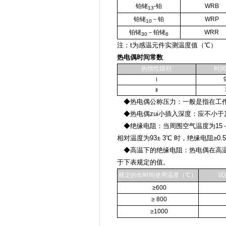
铂铑
-铂
WRB
13
铂铑
－铂
WRP
10
铂铑
－铂铑
WRR
30
6
注：t为感温元件实测温度值（℃）
热电偶时间常数
热惰性级别
时间
Ⅰ
Ⅱ
◆热电偶公称压力：一般是指在工作
◆热电偶zui小插入深度：应不小于
◆绝缘电阻：当周围空气温度为15－
相对温度为93± 3℃ 时，绝缘电阻≥0.
◆高温下的绝缘电阻：热电偶在高温
于下表规定的值。
规定的长时间使用温度（℃）
试
≥600
≥ 800
≥1000