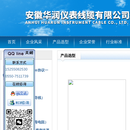
首页
企业风采
产品选型
企业荣誉
行业标准
产品选型
产品列表
风电温度传感器
15255082530
RS485通讯modbus协议一
体化现场智能仪表
0550-7511739
热电偶
压力式温度计
热电偶补偿电缆（导线）
振动传感器
热电阻
铂热电阻元件（云母电阻）