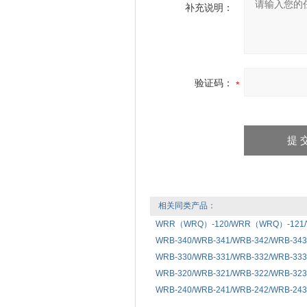
补充说明：
验证码：
相关同类产品：
WRR（WRQ）-120/WRR（WRQ）-12
WRB-340/WRB-341/WRB-342/WRB-3
WRB-330/WRB-331/WRB-332/WRB-3
WRB-320/WRB-321/WRB-322/WRB-3
WRB-240/WRB-241/WRB-242/WRB-