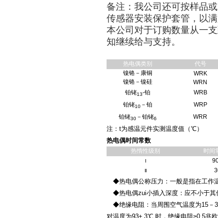
备注：我公司还可按样品或
传感器安装保护套管，以满
本公司对于订购数量从一支
知继续给与支持。
热电偶类别
代号
镍铬－康铜
WRK
镍铬－镍硅
WRN
铂铑
-铂
WRB
13
铂铑
－铂
WRP
10
铂铑
－铂铑
WRR
30
6
注：t为感温元件实测温度值（℃）
热电偶时间常数
热惰性级别
时间
9
Ⅰ
3
Ⅱ
◆热电偶公称压力：一般是指在工作温
◆热电偶zui小插入深度：应不小于其
◆绝缘电阻：当周围空气温度为15－35
对温度为93± 3℃ 时，绝缘电阻≥0.5兆