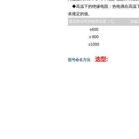
◆高温下的绝缘电阻：热电偶在高温下
表规定的值。
规定的长时间使用温度（℃）
试验
≥600
≥ 800
≥1000
选型:
型号命名方法