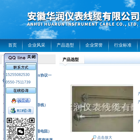
首页
企业风采
产品选型
企业荣誉
行业标准
产品选型
产品列表
风电温度传感器
15255082530
RS485通讯modbus协议一
体化现场智能仪表
0550-7511739
热电偶
压力式温度计
热电偶补偿电缆（导线）
振动传感器
热电阻
铂热电阻元件（云母电阻）
点击放大