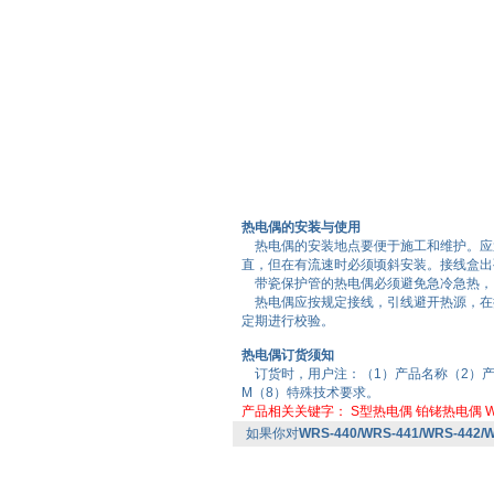
热电偶的安装与使用
热电偶的安装地点要便于施工和维护。应避
直，但在有流速时必须顷斜安装。接线盒出
带瓷保护管的热电偶必须避免急冷急热，
热电偶应按规定接线，引线避开热源，在
定期进行校验。
热电偶订货须知
订货时，用户注：（1）产品名称（2）产
M（8）特殊技术要求。
产品相关关键字：
S型热电偶
铂铑热电偶
W
如果你对
WRS-440/WRS-441/WRS-44