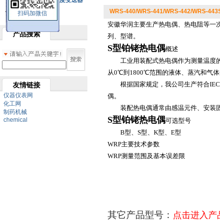
SBW系列一体化温度变送器
WRS-440/WRS-441/WRS-442/WRS-
扫码加微信
双金属温度计
安徽华润主要生产热电偶、热电阻等一次
产品搜索
列、型谱。
S型铂铑热电偶
概述
工业用装配式热电偶作为测量温度的变
从0℃到1800℃范围的液体、蒸汽和气
根据国家规定，我公司生产符合IEC标
友情链接
仪器仪表网
偶。
化工网
装配热电偶通常由感温元件、安装固
制药机械
S型铂铑热电偶
chemical
可选型号
B型、S型、K型、E型
WRP主要技术参数
WRP测量范围及基本误差限
其它产品型号：
点击进入产