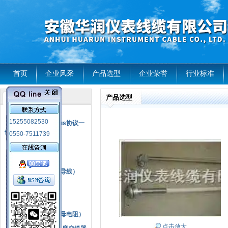
首页
企业风采
产品选型
企业荣誉
行业标准
产品选型
产品列表
风电温度传感器
15255082530
RS485通讯modbus协议一
体化现场智能仪表
0550-7511739
热电偶
压力式温度计
热电偶补偿电缆（导线）
振动传感器
热电阻
铂热电阻元件（云母电阻）
点击放大