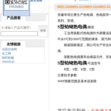
SBW系列一体化温度变送器
扫码加微信
WRS-430/WRS-431/WRS-432/WRS
双金属温度计
安徽华润主要生产热电偶、热电阻等一
产品搜索
系列、型谱。
S型铂铑热电偶
\概述
工业用装配式热电偶作为测量温度的
中从0℃到1800℃范围的液体、蒸
友情链接
根据国家规定，我公司生产符合IEC
仪器仪表网
偶。
化工网
装配热电偶通常由感温元件、安装
制药机械
chemical
S型铂铑热电偶
\可选型号
B型、S型、K型、E型
主要技术参数
WRP测量范围及基本误差限
其它产品型号：