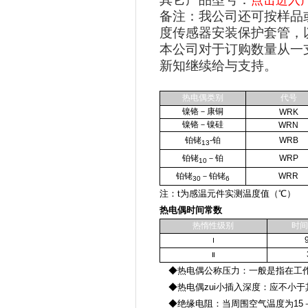
点击进入
备注：我公司还可按样品
度传感器安装保护套管，
本公司对于订购数量从一
新知继续给与支持。
热电偶类别
代号
镍铬－康铜
WRK
镍铬－镍硅
WRN
铂铑
-铂
WRB
13
铂铑
－铂
WRP
10
铂铑
－铂铑
WRR
30
6
注：t为感温元件实测温度值（℃）
热电偶时间常数
热惰性级别
时间
Ⅰ
Ⅱ
◆热电偶公称压力：一般是指在工作
◆热电偶zui小插入深度：应不小于
◆绝缘电阻：当周围空气温度为15－