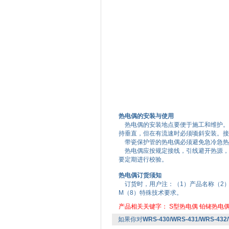
热电偶的安装与使用
热电偶的安装地点要便于施工和维护。应
持垂直，但在有流速时必须顷斜安装。接
带瓷保护管的热电偶必须避免急冷急热
热电偶应按规定接线，引线避开热源，
要定期进行校验。
热电偶订货须知
订货时，用户注：（1）产品名称（2）
M（8）特殊技术要求。
产品相关关键字：
S型热电偶
铂铑热电
如果你对
WRS-430/WRS-431/WRS-4