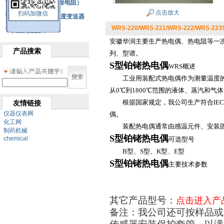
铂热电阻元件（云母电阻）
点击放大
扫码加微信
SBW系列一体化温度变送器
WRS-220/WRS-221/WRS-222/WRS-
双金属温度计
安徽华润主要生产热电偶、热电阻等一次
产品搜索
列、型谱。
S型铂铑热电偶
WRS概述
工业用装配式热电偶作为测量温度的变
从0℃到1800℃范围的液体、蒸汽和气
根据国家规定，我公司生产符合IEC标
友情链接
仪器仪表网
偶。
化工网
装配热电偶通常由感温元件、安装固
制药机械
S型铂铑热电偶
chemical
可选型号
B型、S型、K型、E型
S型铂铑热电偶
主要技术参数
其它产品型号：
点击进入产
备注：我公司还可按样品或