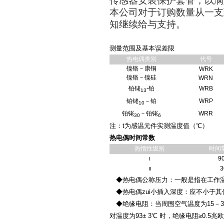
传感器安装保护套管，以满
本公司对于订购数量从一支
知继续给与支持。
测量范围及基本误差限
热电偶类别
代号
镍铬－康铜
WRK
镍铬－镍硅
WRN
铂铑
-铂
WRB
13
铂铑
－铂
WRP
10
铂铑
－铂铑
WRR
30
6
注：t为感温元件实测温度值（℃）
热电偶时间常数
热惰性级别
时间
9
Ⅰ
3
Ⅱ
◆热电偶公称压力：一般是指在工作温
◆热电偶zui小插入深度：应不小于其
◆绝缘电阻：当周围空气温度为15－35
对温度为93± 3℃ 时，绝缘电阻≥0.5兆