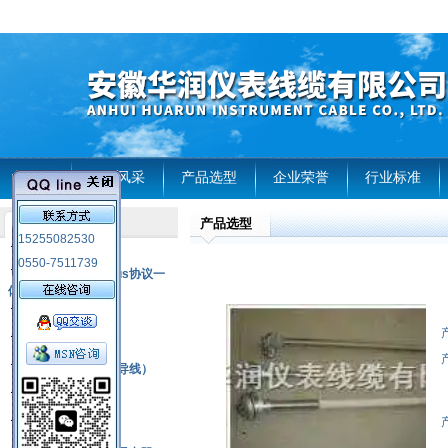
首页
企业风采
产品选型
企业荣誉
行业标准
产品选型
产品列表
15255082530
风电温度传感器
0550-7511739
RS485通讯modbus协议一
体化现场智能仪表
热电偶
压力式温度计
热电偶补偿电缆（导线）
振动传感器
热电阻