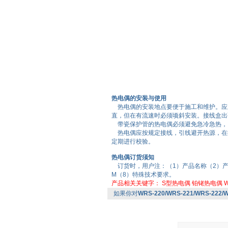
热电偶的安装与使用
热电偶的安装地点要便于施工和维护。应避
直，但在有流速时必须顷斜安装。接线盒出
带瓷保护管的热电偶必须避免急冷急热，
热电偶应按规定接线，引线避开热源，在
定期进行校验。
热电偶订货须知
订货时，用户注：（1）产品名称（2）产
M（8）特殊技术要求。
产品相关关键字：
S型热电偶
铂铑热电偶
W
如果你对
WRS-220/WRS-221/WRS-22