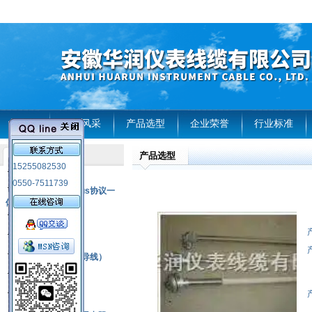
首页
企业风采
产品选型
企业荣誉
行业标准
产品选型
产品列表
15255082530
风电温度传感器
0550-7511739
RS485通讯modbus协议一
体化现场智能仪表
热电偶
压力式温度计
热电偶补偿电缆（导线）
振动传感器
热电阻