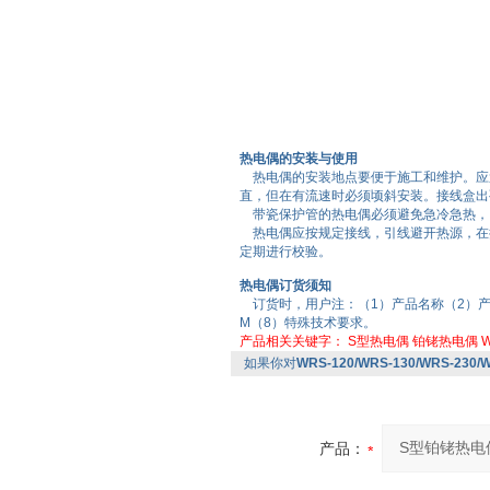
热电偶的安装与使用
热电偶的安装地点要便于施工和维护。应避
直，但在有流速时必须顷斜安装。接线盒出
带瓷保护管的热电偶必须避免急冷急热，
热电偶应按规定接线，引线避开热源，在
定期进行校验。
热电偶订货须知
订货时，用户注：（1）产品名称（2）产
M（8）特殊技术要求。
产品相关关键字：
S型热电偶
铂铑热电偶
W
如果你对
WRS-120/WRS-130/WRS-23
产品：