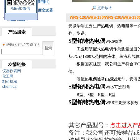
铂热电阻元件（云母电阻）
点击放大
扫码加微信
SBW系列一体化温度变送器
WRS-120/WRS-130/WRS-230/WRS-
双金属温度计
安徽华润主要生产热电偶、热电阻等一次
产品搜索
列、型谱。
S型铂铑热电偶
WRS概述
工业用装配式热电偶作为测量温度的变
从0℃到1800℃范围的液体、蒸汽和气
根据国家规定，我公司生产符合IEC标
友情链接
仪器仪表网
偶。
化工网
装配热电偶通常由感温元件、安装固
制药机械
S型铂铑热电偶
chemical
WRS可选型号
B型、S型、K型、E型
S型铂铑热电偶
WRS主要技术参数
其它产品型号：
点击进入产
备注：我公司还可按样品或