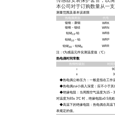
传感器安装保护套管，以满
本公司对于订购数量从一支
测量范围及基本误差限
热电偶类别
代号
镍铬－康铜
WRK
镍铬－镍硅
WRN
铂铑
-铂
WRB
13
铂铑
－铂
WRP
10
铂铑
－铂铑
WRR
30
6
注：t为感温元件实测温度值（℃）
热电偶时间常数
热惰性级别
时间
9
Ⅰ
3
Ⅱ
◆热电偶公称压力：一般是指在工作温
◆热电偶zui小插入深度：应不小于其
◆绝缘电阻：当周围空气温度为15－35
对温度为93± 3℃ 时，绝缘电阻≥0.5兆
◆高温下的绝缘电阻：热电偶在高温下
表规定的值。