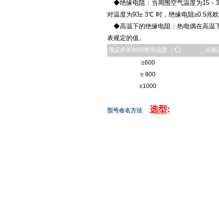
◆绝缘电阻：当周围空气温度为15－35
对温度为93± 3℃ 时，绝缘电阻≥0.5兆
◆高温下的绝缘电阻：热电偶在高温下
表规定的值。
规定的长时间使用温度（℃）
试验
≥600
≥ 800
≥1000
选型:
型号命名方法