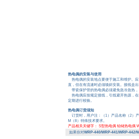
热电偶的安装与使用
热电偶的安装地点要便于施工和维护。应避
直，但在有流速时必须顷斜安装。接线盒出
带瓷保护管的热电偶必须避免急冷急热，
热电偶应按规定接线，引线避开热源，在
定期进行校验。
热电偶订货须知
订货时，用户注：（1）产品名称（2）产
M（8）特殊技术要求。
产品相关关键字：
S型热电偶
铂铑热电偶
W
如果你对
WRP-440/WRP-441/WRP-44