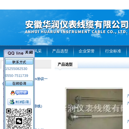
首页
企业风采
产品选型
企业荣誉
行业标准
产品选型
产品列表
15255082530
风电温度传感器
0550-7511739
RS485通讯modbus协议一
体化现场智能仪表
热电偶
压力式温度计
热电偶补偿电缆（导线）
振动传感器
热电阻