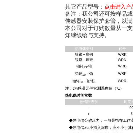
其它产品型号：
点击进入产
备注：我公司还可按样品或
传感器安装保护套管，以满
本公司对于订购数量从一支
知继续给与支持。
热电偶类别
代号
镍铬－康铜
WRK
镍铬－镍硅
WRN
铂铑
-铂
WRB
13
铂铑
－铂
WRP
10
铂铑
－铂铑
WRR
30
6
注：t为感温元件实测温度值（℃）
热电偶时间常数
热惰性级别
时间
9
Ⅰ
3
Ⅱ
◆热电偶公称压力：一般是指在工作温
◆热电偶zui小插入深度：应不小于其