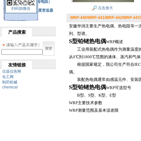
铂热电阻元件（云母电阻）
点击放大
扫码加微信
SBW系列一体化温度变送器
WRP-440/WRP-441/WRP-442/WRP-
双金属温度计
安徽华润主要生产热电偶、热电阻等一次
产品搜索
列、型谱。
S型铂铑热电偶
WRP概述
工业用装配式热电偶作为测量温度的变
从0℃到1800℃范围的液体、蒸汽和气
根据国家规定，我公司生产符合IEC标
友情链接
仪器仪表网
偶。
化工网
装配热电偶通常由感温元件、安装固
制药机械
S型铂铑热电偶
chemical
WRP可选型号
B型、S型、K型、E型
WRP主要技术参数
WRP测量范围及基本误差限