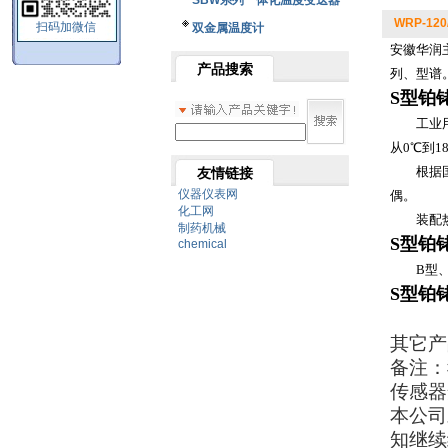
SBW系列一体化温度变送器
WRP-12
扫码加微信
双金属温度计
安徽华润
产品搜索
列、型谱
S型铂
工业用装
从0℃到
根据国家
友情链接
仪器仪表网
偶。
化工网
装配热电
制药机械
S型铂
chemical
B型、S
S型铂
其它产
备注：
传感器
本公司
知继续