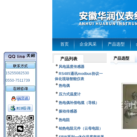
首页
企业风采
产品选型
产品选型
产品列表
风电温度传感器
15255082530
RS485通讯modbus协议一
体化现场智能仪表
0550-7511739
热电偶
压力式温度计
热电偶补偿电缆（导线）
振动传感器
热电阻
铂热电阻元件（云母电阻）