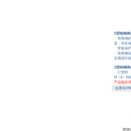
S型铂铑热
热电偶的
直，但在
带瓷保护
热电偶应
定期进行
S型铂铑热
订货时，用
M（8）特
产品相关
如果你对
您的