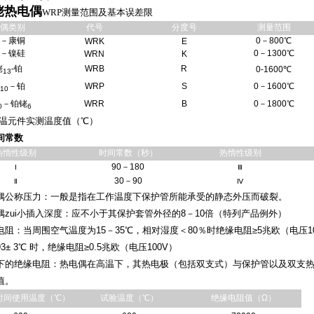
铑热电偶
WRP测量范围及基本误差限
偶类别
代号
分度号
测量范围
－康铜
0－800℃
WRK
E
－镍硅
0－1300℃
WRN
K
铑
-铂
WRB
R
0-1600℃
13
－铂
WRP
S
0－1600℃
10
－铂铑
WRR
B
0－1800℃
0
6
感温元件实测温度值（℃）
间常数
热惰性级别
时间常数（秒）
热惰性级别
90－180
Ⅰ
Ⅲ
30－90
Ⅱ
Ⅳ
公称压力：一般是指在工作温度下保护管所能承受的静态外压而破裂。
zui小插入深度：应不小于其保护套管外径的8－10倍（特列产品例外）
阻：当周围空气温度为15－35℃，相对湿度＜80％时绝缘电阻≥5兆欧（电压
3± 3℃ 时，绝缘电阻≥0.5兆欧（电压100V）
的绝缘电阻：热电偶在高温下，其热电极（包括双支式）与保护管以及双支热
值。
时间使用温度（℃）
试验温度（℃）
绝缘电阻值（Ω）