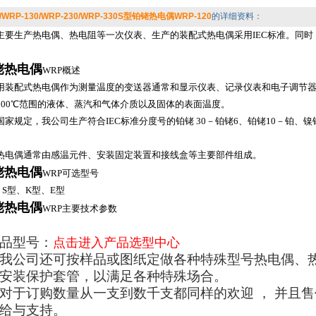
0/WRP-130/WRP-230/WRP-330S型铂铑热电偶WRP-120
的详细资料：
主要生产热电偶、热电阻等一次仪表、生产的装配式热电偶采用IEC标准。同
。
铑热电偶
WRP概述
配式热电偶作为测量温度的变送器通常和显示仪表、记录仪表和电子调节器配
1800℃范围的液体、蒸汽和气体介质以及固体的表面温度。
规定，我公司生产符合IEC标准分度号的铂铑 30－铂铑6、铂铑10－铂、
偶通常由感温元件、安装固定装置和接线盒等主要部件组成。
铑热电偶
WRP可选型号
型、K型、E型
铑热电偶
WRP主要技术参数
品型号：
点击进入产品选型中心
我公司还可按样品或图纸定做各种特殊型号热电偶、
安装保护套管，以满足各种特殊场合。
对于订购数量从一支到数千支都同样的欢迎
，
并且售
给与支持。