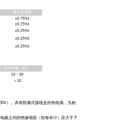
基本误差限
±0.75%t
±0.75%t
±0.25%t
±0.25%t
±0.25%t
时间常数（秒）
10－30
＜10
100V）。具有防溅式接线盒的热电偶，当相
电极之间的绝缘电阻（按每米计）应大于下