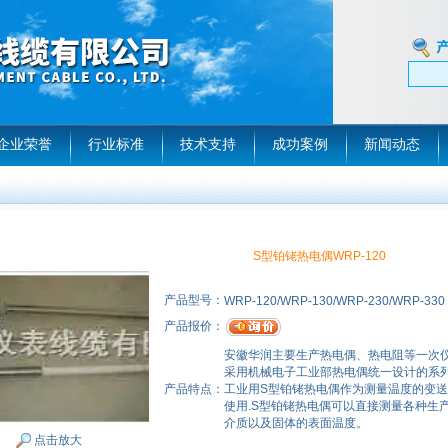
企业荣誉
行业标准
技术支持
成功案例
新闻动态
S型铂铑热电偶WRP-120
产品型号：
WRP-120/WRP-130/WRP-230/WRP-330
产品报价：
安徽华润主要生产热电偶、热电阻等一次仪
采用机械电子工业部热电偶统一设计的系
产品特点：
工业用S型铂铑热电偶作为测量温度的变
使用.S型铂铑热电偶可以直接测量各种生产
介质以及固体的表面温度。
点击放大