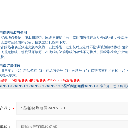
电偶的安装与使用
安装地点要便于施工和维护。应避免在炉门旁，或距加热体过近及强磁场处，接线盒处
有流速时必须顷斜安装。接线盒出孔应向下方。
管的热电偶必须避免急冷急热，以防爆裂，在安装时应选择不防碍被加热物体移动的
按规定接线，引线避开热源，在接线时补偿导线的极性不可接反。要经常检查护护管
校验。
电偶订货须知
户注：（1）产品名称（2）产品的型号（3）分度号（4）保护管材料和直径（5）长
殊技术要求。
关键字：
S型热电偶
铂铑热电偶
WRP-120
高温热电偶
WRP-120/WRP-130/WRP-230/WRP-330S型铂铑热电偶WRP-120
感兴趣，想了解更
产品：
单位：