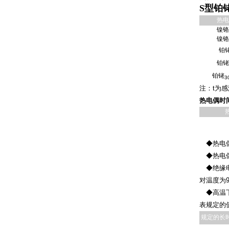
S型铂
热电
镍铬
镍铬
铂
铂铑
铂铑
3
注：t为
热电偶时
◆热电偶
◆热电偶
◆绝缘电
对温度为9
◆高温下
表规定的
规定的长