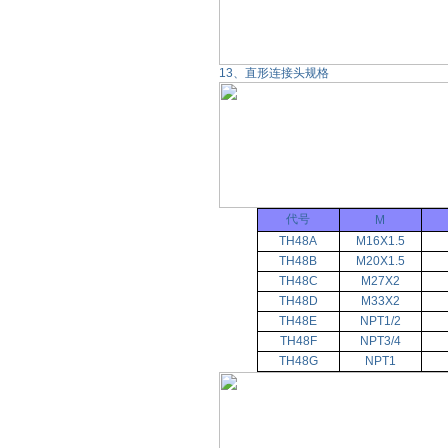
13、直形连接头规格
代号
M
TH48A
M16X1.5
TH48B
M20X1.5
TH48C
M27X2
TH48D
M33X2
TH48E
NPT1/2
TH48F
NPT3/4
TH48G
NPT1