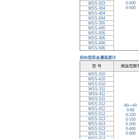
0
-
400
WSS-503
0-500
WSS-304
WSS-404
WSS-504
WSS-305
WSS-405
WSS-505
WSS-306
WSS-406
WSS-506
径向型双金属温度计
型 号
测温范围
WSS-310
WSS-410
WSS-510
WSS-311
WSS-411
WSS-511
WSS-312
-80-+40
WSS-412
0-80
WSS-512
0
-
100
WSS-313
0
-
150
WSS-413
0
-
200
WSS-513
0
-
400
0-500
WSS-314
WSS-414