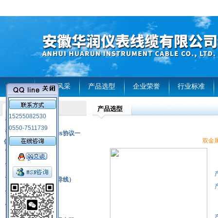
首页
企业风采
产品选型
企业荣誉
行业标准
产品选型
产品列表
15255082530
风电温度传感器
0550-7511739
RS485通讯modbus协议一
双金属温
体化现场智能仪表
热电偶
压力式温度计
热电偶补偿电缆（导线）
振动传感器
热电阻