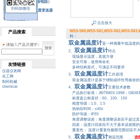
铂热电阻元件（云母电阻）
扫码加微信
SBW系列一体化温度变送器
双金属温度计
点击放大
WSS-580,WSS-581,WSS-582,WSS-583
产品搜索
料：
双金属温度计
是一种测量中低温度的
双金属温度计
2、
特点
现场显示温度，直观方便
安全可靠，使用寿命长
友情链接
多种结构形式，可满足不同要求
仪器仪表网
双金属温度计
3、
工作原理
化工网
双金属温度计是基于绕制成环性弯曲状的
制药机械
双金属温度计
chemical
4、
主要技术参数
产品执行标准：JB/T8803-1998；GB3836
标度盘公称直径：60、100、150
精度等级：1.0、1.5
热响应时间：≤40s
防护等级：IP55
角度调整误差：角度调整误差应不超过其量
回差：温度计回差应不大于基本误差限的
重复性： 温度计重复性极限范围切应不大
双金属温度计
5、
测温范围
选