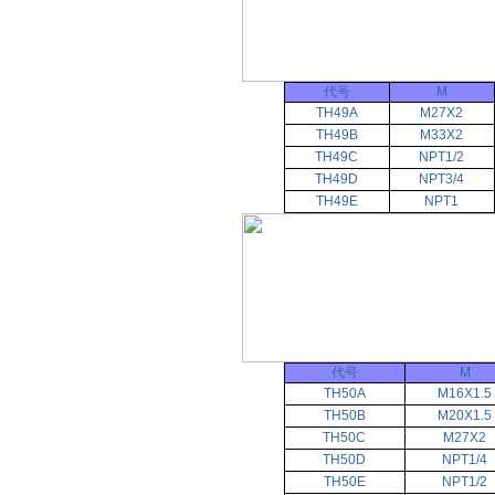
代号
M
TH49A
M27X2
TH49B
M33X2
TH49C
NPT1/2
TH49D
NPT3/4
TH49E
NPT1
代号
M
TH50A
M16X1.5
TH50B
M20X1.5
TH50C
M27X2
TH50D
NPT1/4
TH50E
NPT1/2