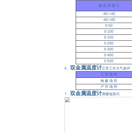
测 温 范 围 ℃
-80-+40
-40-+80
0-50
0-100
0-150
0-200
0-300
0-400
0-500
双金属温度计
6、
正常工作大气条件
工 作 场 所
掩 蔽 场 所
户 外 场 所
双金属温度计
7、
测量端形式