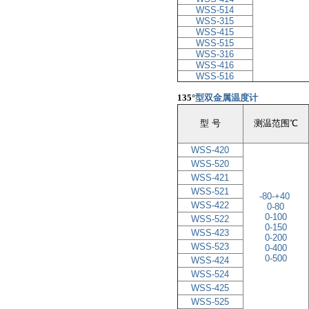
WSS-514
WSS-315
WSS-415
WSS-515
WSS-316
WSS-416
WSS-516
135°
型双金属温度计
型 号
测温范围℃
WSS-420
WSS-520
WSS-421
WSS-521
-80-+40
WSS-422
0-80
0
-
100
WSS-522
0
-
150
WSS-423
0
-
200
WSS-523
0
-
400
0-500
WSS-424
WSS-524
WSS-425
WSS-525