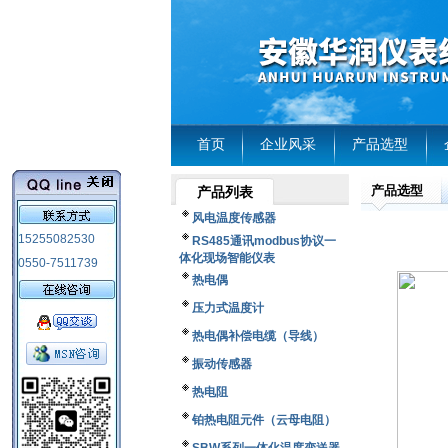
首页
企业风采
产品选型
产品选型
产品列表
风电温度传感器
15255082530
RS485通讯modbus协议一
体化现场智能仪表
0550-7511739
热电偶
压力式温度计
热电偶补偿电缆（导线）
振动传感器
热电阻
铂热电阻元件（云母电阻）