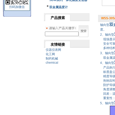
SBW系列一体化温度变送器
扫码加微信
双金属温度计
产品搜索
WSS-305
双
轴向型
度。
2、轴向型
现场显示
安全可靠
友情链接
多种结构
仪器仪表网
3、轴向型
化工网
双金属温
制药机械
chemical
4、轴向型
产品执行标准
标度盘公称
精度等级：
热响应时间
防护等级：
角度调整
回差：温
重复性：
5、轴向型