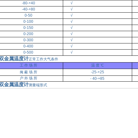
-80-+40
√
-40-+80
√
0-50
√
0-100
√
0-150
√
0-200
√
0-300
√
0-400
√
0-500
√
双金属温度计
正常工作大气条件
工 作 场 所
温 度 ℃
掩 蔽 场 所
-25-+25
户 外 场 所
- 40-+85
双金属温度计
测量端形式