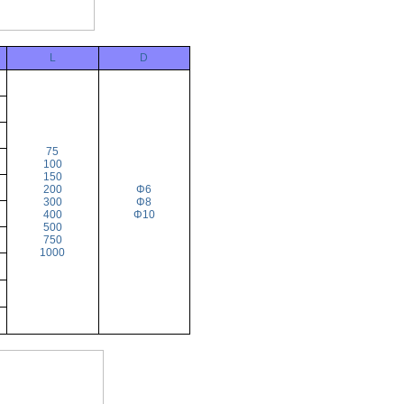
L
D
75
100
150
200
Φ6
300
Φ8
400
Φ10
500
750
1000