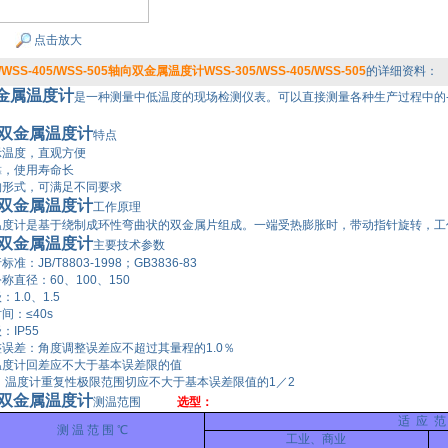
点击放大
/WSS-405/WSS-505轴向双金属温度计WSS-305/WSS-405/WSS-505
的详细资料：
金属温度计
是一种测量中低温度的现场检测仪表。可以直接测量各种生产过程中的-8
双金属温度计
特点
温度，直观方便
，使用寿命长
形式，可满足不同要求
双金属温度计
工作原理
度计是基于绕制成环性弯曲状的双金属片组成。一端受热膨胀时，带动指针旋转，工
双金属温度计
主要技术参数
：JB/T8803-1998；GB3836-83
直径：60、100、150
1.0、1.5
：≤40s
IP55
误差：角度调整误差应不超过其量程的1.0％
度计回差应不大于基本误差限的值
 温度计重复性极限范围切应不大于基本误差限值的1／2
双金属温度计
测温范围
选型：
适 应 范
测 温 范 围 ℃
工业、商业