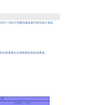
0℃-+500℃范围内液体蒸汽和气体介质温
作仪表便显示出热电势所应的温度值。
 围
实验室、小型