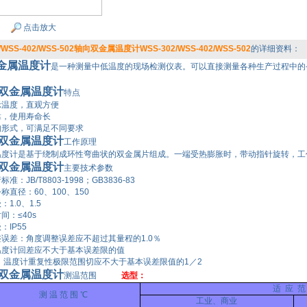
点击放大
/WSS-402/WSS-502轴向双金属温度计WSS-302/WSS-402/WSS-502
的详细资料：
金属温度计
是一种测量中低温度的现场检测仪表。可以直接测量各种生产过程中的-8
双金属温度计
特点
温度，直观方便
，使用寿命长
形式，可满足不同要求
双金属温度计
工作原理
度计是基于绕制成环性弯曲状的双金属片组成。一端受热膨胀时，带动指针旋转，工
双金属温度计
主要技术参数
：JB/T8803-1998；GB3836-83
直径：60、100、150
1.0、1.5
：≤40s
IP55
误差：角度调整误差应不超过其量程的1.0％
度计回差应不大于基本误差限的值
 温度计重复性极限范围切应不大于基本误差限值的1／2
双金属温度计
测温范围
选型：
适 应 范
测 温 范 围 ℃
工业、商业