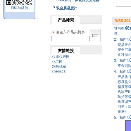
SBW系列一体化温度变送器
扫码加微信
双金属温度计
产品搜索
WSS-302
双
轴向型
度。
2、轴向型
现场显示
安全可靠
友情链接
多种结构
仪器仪表网
3、轴向型
化工网
双金属温
制药机械
chemical
4、轴向型
产品执行标准
标度盘公称
精度等级：
热响应时间
防护等级：
角度调整
回差：温
重复性：
5、轴向型