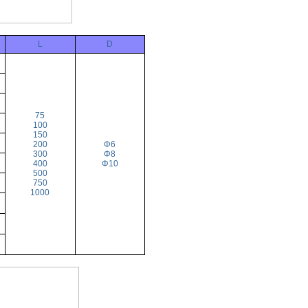
L
D
75
100
150
200
Φ6
300
Φ8
400
Φ10
500
750
1000