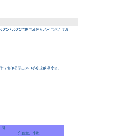
0℃-+500℃范围内液体蒸汽和气体介质温
作仪表便显示出热电势所应的温度值。
 围
实验室、小型