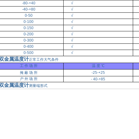
-80-+40
√
-40-+80
√
0-50
√
0-100
√
0-150
√
0-200
√
0-300
√
0-400
√
0-500
√
双金属温度计
正常工作大气条件
工 作 场 所
温 度 ℃
掩 蔽 场 所
-25-+25
户 外 场 所
- 40-+85
双金属温度计
测量端形式