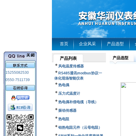
首页
企业风采
产品选型
产品选型
产品列表
风电温度传感器
15255082530
RS485通讯modbus协议一
体化现场智能仪表
0550-7511739
热电偶
压力式温度计
热电偶补偿电缆（导线）
振动传感器
热电阻
铂热电阻元件（云母电阻）