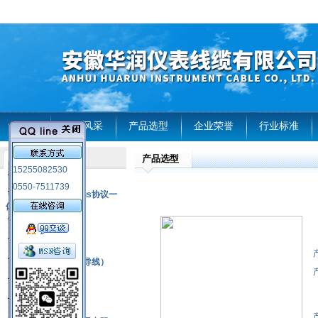
首页
企业风采
产品选型
企业荣誉
行业标准
产品选型
产品列表
15255082530
风电温度传感器
0550-7511739
RS485通讯modbus协议一
体化现场智能仪表
热电偶
压力式温度计
热电偶补偿电缆（导线）
振动传感器
热电阻