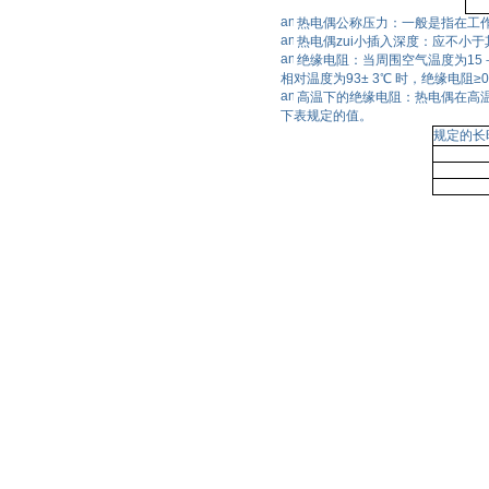
热电偶公称压力：一般是指在工
热电偶zui小插入深度：应不小于
绝缘电阻：当周围空气温度为15－
相对温度为93± 3℃ 时，绝缘电阻≥0
高温下的绝缘电阻：热电偶在高
下表规定的值。
规定的长