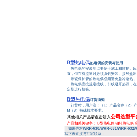
B型热电偶
热电偶的安装与使用
热电偶的安装地点要便于施工和维护。应避
直，但在有流速时必须顷斜安装。接线盒出
带瓷保护管的热电偶必须避免急冷急热，
热电偶应按规定接线，引线避开热源，在
定期进行校验。
B型热电偶
订货须知
订货时，用户注：（1）产品名称（2）产
M（8）特殊技术要求。
公司选型平
其他相关产品请点击进入
产品相关关键字：
B型热电偶
铂铑热电偶
如果你对
WRR-630/WRR-631/WRR-632
写下表直接与厂家联系：