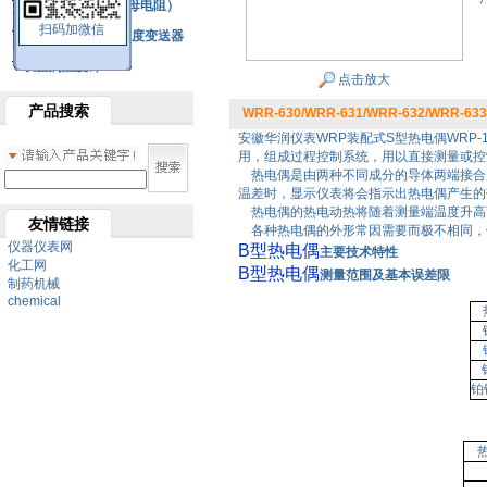
铂热电阻元件（云母电阻）
扫码加微信
SBW系列一体化温度变送器
双金属温度计
点击放大
产品搜索
WRR-630/WRR-631/WRR-632/WRR-6
安徽华润仪表WRP装配式S型热电偶WRP
用，组成过程控制系统，用以直接测量或控制
热电偶是由两种不同成分的导体两端接合成
温差时，显示仪表将会指示出热电偶产生的
热电偶的热电动热将随着测量端温度升高
友情链接
各种热电偶的外形常因需要而极不相同，
仪器仪表网
B型热电偶
主要技术特性
化工网
B型热电偶
测量范围及基本误差限
制药机械
chemical
铂