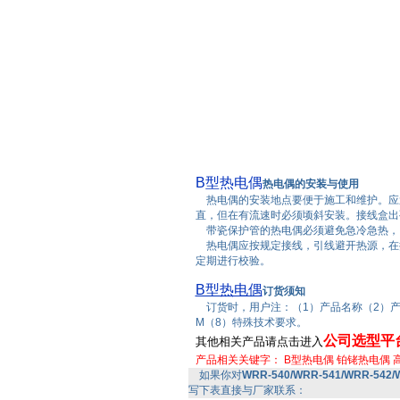
B型热电偶
热电偶的安装与使用
热电偶的安装地点要便于施工和维护。应避
直，但在有流速时必须顷斜安装。接线盒出
带瓷保护管的热电偶必须避免急冷急热，
热电偶应按规定接线，引线避开热源，在
定期进行校验。
B型热电偶
订货须知
订货时，用户注：（1）产品名称（2）产
M（8）特殊技术要求。
公司选型平
其他相关产品请点击进入
产品相关关键字：
B型热电偶
铂铑热电偶
如果你对
WRR-540/WRR-541/WRR-542
写下表直接与厂家联系：