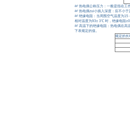
热电偶公称压力：一般是指在工
热电偶zui小插入深度：应不小于
绝缘电阻：当周围空气温度为15－
相对温度为93± 3℃ 时，绝缘电阻≥0
高温下的绝缘电阻：热电偶在高
下表规定的值。
规定的长