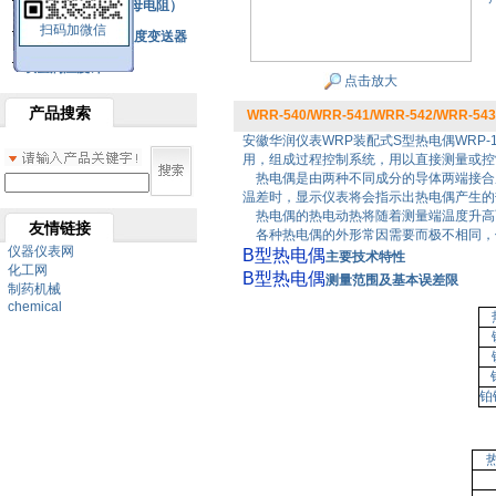
铂热电阻元件（云母电阻）
扫码加微信
SBW系列一体化温度变送器
双金属温度计
点击放大
产品搜索
WRR-540/WRR-541/WRR-542/WRR-5
安徽华润仪表WRP装配式S型热电偶WRP
用，组成过程控制系统，用以直接测量或控制
热电偶是由两种不同成分的导体两端接合成
温差时，显示仪表将会指示出热电偶产生的
热电偶的热电动热将随着测量端温度升高
友情链接
各种热电偶的外形常因需要而极不相同，
仪器仪表网
B型热电偶
主要技术特性
化工网
B型热电偶
测量范围及基本误差限
制药机械
chemical
铂