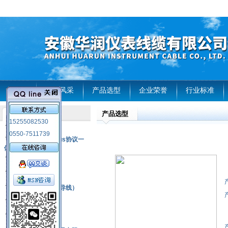
首页
企业风采
产品选型
企业荣誉
行业标准
产品选型
产品列表
15255082530
风电温度传感器
0550-7511739
RS485通讯modbus协议一
体化现场智能仪表
热电偶
压力式温度计
热电偶补偿电缆（导线）
振动传感器
热电阻