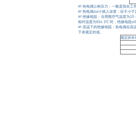
热电偶公称压力：一般是指在工
热电偶zui小插入深度：应不小于
绝缘电阻：当周围空气温度为15－
相对温度为93± 3℃ 时，绝缘电阻≥0
高温下的绝缘电阻：热电偶在高
下表规定的值。
规定的长