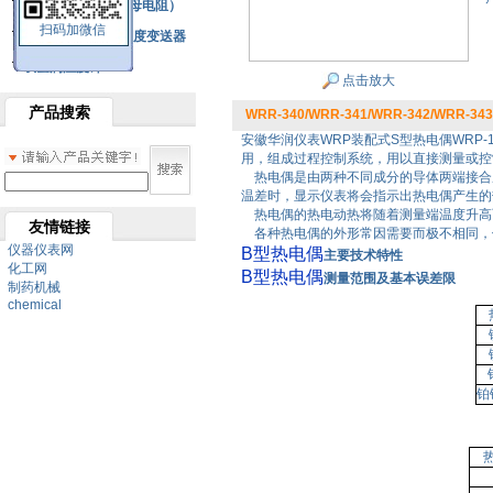
铂热电阻元件（云母电阻）
扫码加微信
SBW系列一体化温度变送器
双金属温度计
点击放大
产品搜索
WRR-340/WRR-341/WRR-342/WRR-3
安徽华润仪表WRP装配式S型热电偶WRP
用，组成过程控制系统，用以直接测量或控制
热电偶是由两种不同成分的导体两端接合成
温差时，显示仪表将会指示出热电偶产生的
热电偶的热电动热将随着测量端温度升高
友情链接
各种热电偶的外形常因需要而极不相同，
仪器仪表网
B型热电偶
主要技术特性
化工网
B型热电偶
测量范围及基本误差限
制药机械
chemical
铂