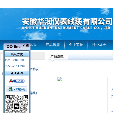
首页
企业风采
产品选型
企业荣誉
行业标准
产品选型
产品列表
15255082530
风电温度传感器
0550-7511739
RS485通讯modbus协议一
体化现场智能仪表
热电偶
压力式温度计
热电偶补偿电缆（导线）
振动传感器
热电阻