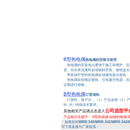
B型热电偶
热电偶的安装与使用
热电偶的安装地点要便于施工和维护。应避
直，但在有流速时必须顷斜安装。接线盒出
带瓷保护管的热电偶必须避免急冷急热，
热电偶应按规定接线，引线避开热源，在
定期进行校验。
B型热电偶
订货须知
订货时，用户注：（1）产品名称（2）产
M（8）特殊技术要求。
公司选型平
其他相关产品请点击进入
产品相关关键字：
B型热电偶
铂铑热电偶
如果你对
WRR-340/WRR-341/WRR-342
写下表直接与厂家联系：