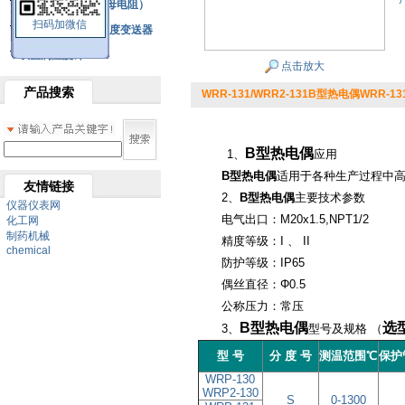
铂热电阻元件（云母电阻）
扫码加微信
SBW系列一体化温度变送器
双金属温度计
点击放大
产品搜索
WRR-131/WRR2-131B型热电偶WRR-131
B型热电偶
1、
应用
B型热电偶
适用于各种生产过程中
友情链接
2、
B型热电偶
主要技术参数
仪器仪表网
电气出口：M20x1.5,NPT1/2
化工网
制药机械
精度等级：I 、 II
chemical
防护等级：IP65
偶丝直径：Φ0.5
公称压力：常压
B型热电偶
选
3、
型号及规格 （
型 号
分 度 号
测温范围℃
保
护
WRP-130
WRP2-130
S
0-1300