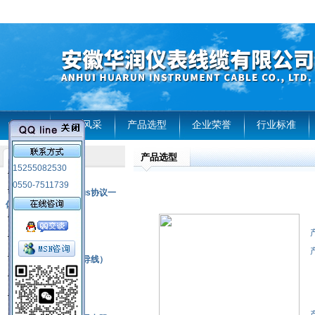
首页
企业风采
产品选型
企业荣誉
行业标准
产品选型
产品列表
15255082530
风电温度传感器
0550-7511739
RS485通讯modbus协议一
体化现场智能仪表
热电偶
压力式温度计
热电偶补偿电缆（导线）
振动传感器
热电阻