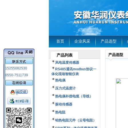
首页
企业风采
产品选型
产品选型
产品列表
风电温度传感器
15255082530
RS485通讯modbus协议一
体化现场智能仪表
0550-7511739
热电偶
压力式温度计
热电偶补偿电缆（导线）
振动传感器
热电阻
铂热电阻元件（云母电阻）