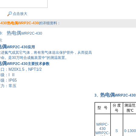
点击放大
-430热电偶WRP2C-430
的详细资料：
热电偶
:
WRP2C-430
:
电偶
WRP2C-430应用
进氮气或其它气体，将有害气体送出保护管外，从而提高
命。是30万吨合成氨装置中*的测温装置。
电偶
WRP2C-430主要技术参数
：M20X1.5，NPT1/2
：I II
：IP65
力：常压
热电偶
3、
WRP2C-4
分
度
测温范
型
号
号
围℃
WRPC-
430
S
0-1300
WRP2C-