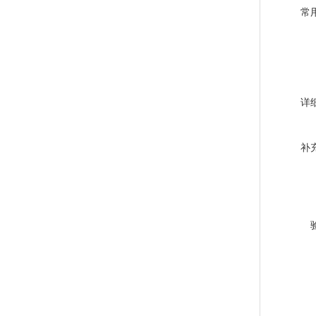
常
详
补