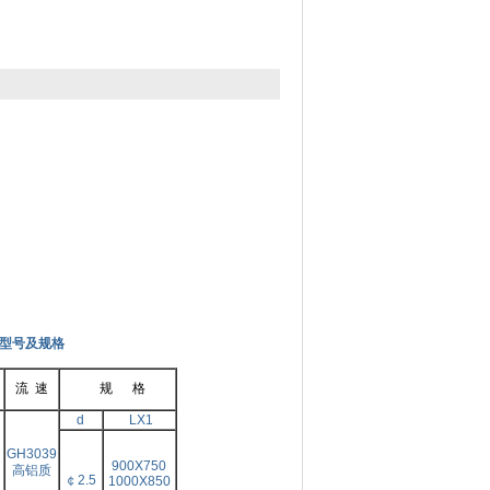
30型号及规格
流 速
规 格
d
LX1
GH3039
900X750
高铝质
￠2.5
1000X850