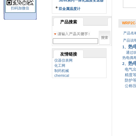
SBW系列一体化温度变送器
扫码加微信
双金属温度计
产品搜索
WRP2C
产品名称
产品说明
热
1、
通过吹
友情链接
热电偶寿
仪器仪表网
热
2、
化工网
电气出口
制药机械
精度等级
chemical
防护等级
公称压