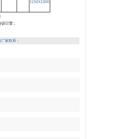
1150X1000
；
协议订货；
与厂家联系：