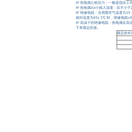
热电偶公称压力：一般是指在工
热电偶zui小插入深度：应不小于
绝缘电阻：当周围空气温度为15－
相对温度为93± 3℃ 时，绝缘电阻≥0
高温下的绝缘电阻：热电偶在高
下表规定的值。
规定的长