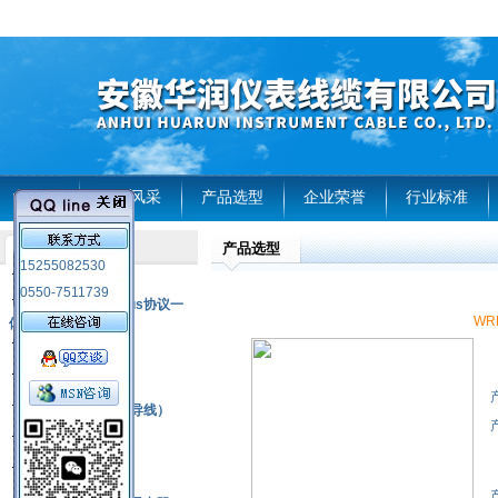
首页
企业风采
产品选型
企业荣誉
行业标准
产品选型
产品列表
15255082530
风电温度传感器
0550-7511739
RS485通讯modbus协议一
WR
体化现场智能仪表
热电偶
压力式温度计
热电偶补偿电缆（导线）
振动传感器
热电阻