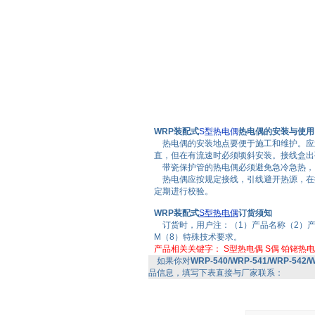
WRP装配式
S型热电偶
热电偶的安装与使用
热电偶的安装地点要便于施工和维护。应避
直，但在有流速时必须顷斜安装。接线盒出
带瓷保护管的热电偶必须避免急冷急热，
热电偶应按规定接线，引线避开热源，在
定期进行校验。
WRP装配式
S型热电偶
订货须知
订货时，用户注：（1）产品名称（2）产
M（8）特殊技术要求。
产品相关关键字：
S型热电偶
S偶
铂铑热电
如果你对
WRP-540/WRP-541/WRP-542
品信息，填写下表直接与厂家联系：