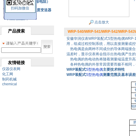
铂热电阻元件（云母电阻）
扫码加微信
SBW系列一体化温度变送器
双金属温度计
点击放大
产品搜索
WRP-540/WRP-541/WRP-542/WRP-5
安徽华润仪表WRP装配式S型热电偶WRP
用，组成过程控制系统，用以直接测量或控制
热电偶是由两种不同成分的导体两端接合成
温差时，显示仪表将会指示出热电偶产生的
热电偶的热电动热将随着测量端温度升高
友情链接
各种热电偶的外形常因需要而极不相同，
仪器仪表网
WRP装配式
S型热电偶
主要技术特性
化工网
WRP装配式
S型热电偶
测量范围及基本误差
制药机械
chemical
铂