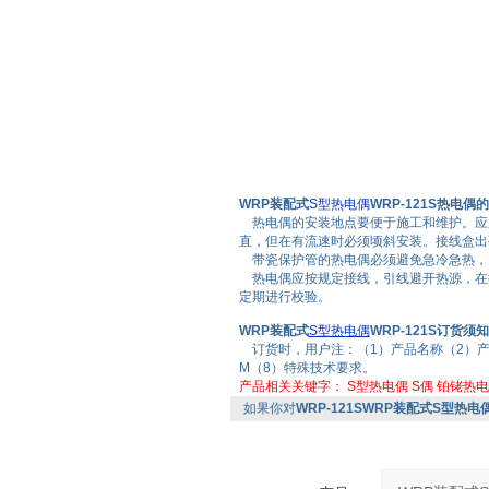
WRP装配式
S型热电偶
WRP-121S热电偶
热电偶的安装地点要便于施工和维护。应避
直，但在有流速时必须顷斜安装。接线盒出
带瓷保护管的热电偶必须避免急冷急热，
热电偶应按规定接线，引线避开热源，在
定期进行校验。
WRP装配式
S型热电偶
WRP-121S订货须知
订货时，用户注：（1）产品名称（2）产
M（8）特殊技术要求。
产品相关关键字：
S型热电偶
S偶
铂铑热电
如果你对
WRP-121SWRP装配式S型热电偶