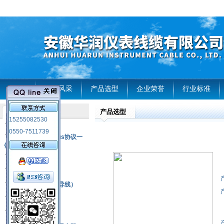
首页
企业风采
产品选型
企业荣誉
行业标准
产品选型
产品列表
15255082530
风电温度传感器
0550-7511739
RS485通讯modbus协议一
体化现场智能仪表
热电偶
压力式温度计
热电偶补偿电缆（导线）
振动传感器
热电阻