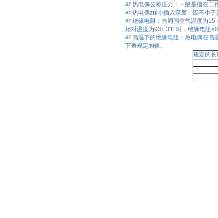
热电偶公称压力：一般是指在工
热电偶zui小插入深度：应不小于
绝缘电阻：当周围空气温度为15－
相对温度为93± 3℃ 时，绝缘电阻≥0
高温下的绝缘电阻：热电偶在高
下表规定的值。
规定的长