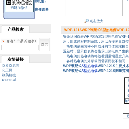
铂热电阻元件（云母电阻）
扫码加微信
SBW系列一体化温度变送器
双金属温度计
点击放大
产品搜索
WRP-121SWRP装配式S型热电偶WRP-12
安徽华润仪表WRP装配式S型热电偶WRP
用，组成过程控制系统，用以直接测量或控制
热电偶是由两种不同成分的导体两端接合成
温差时，显示仪表将会指示出热电偶产生的
热电偶的热电动热将随着测量端温度升高
友情链接
各种热电偶的外形常因需要而极不相同，
仪器仪表网
WRP装配式
S型热电偶
WRP-121S主要技
化工网
WRP装配式
S型热电偶
WRP-121S测量
制药机械
chemical
铂