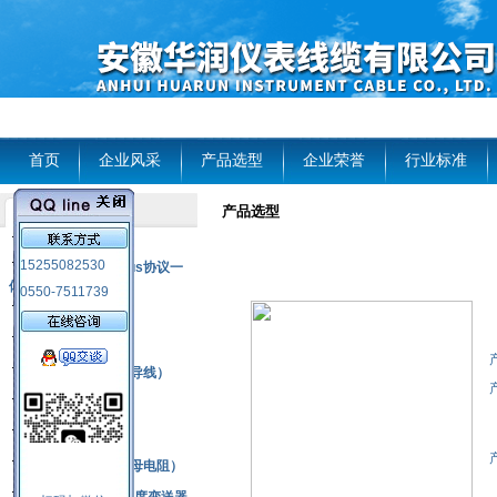
首页
企业风采
产品选型
企业荣誉
行业标准
产品选型
产品列表
风电温度传感器
15255082530
RS485通讯modbus协议一
体化现场智能仪表
0550-7511739
热电偶
压力式温度计
热电偶补偿电缆（导线）
振动传感器
热电阻
铂热电阻元件（云母电阻）