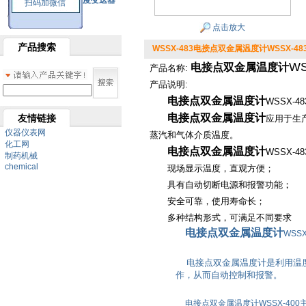
SBW系列一体化温度变送器
扫码加微信
双金属温度计
点击放大
产品搜索
WSSX-483电接点双金属温度计WSSX-48
WS
电接点双金属温度计
产品名称:
产品说明:
电接点双金属温度计
WSSX-4
电接点双金属温度计
友情链接
应用于生产
仪器仪表网
蒸汽和气体介质温度。
化工网
电接点双金属温度计
WSSX-
制药机械
chemical
现场显示温度，直观方便；
具有自动切断电源和报警功能；
安全可靠，使用寿命长；
多种结构形式，可满足不同要求
电接点双金属温度计
WSS
电接点双金属温度计是利用温度
作，从而自动控制和报警。
电接点双金属温度计WSSX-400