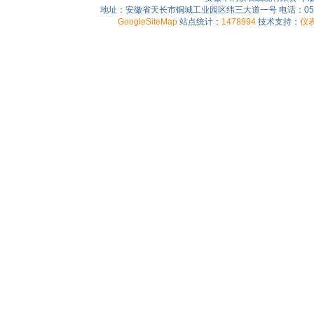
地址：安徽省天长市铜城工业园区纬三大道一号 电话：0550-75
GoogleSiteMap
站点统计：
1478994
技术支持：
仪