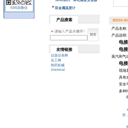
SBW系列一体化温度变送器
扫码加微信
双金属温度计
产品搜索
WSSX-
产品名称
产品说明:
电接
电接
友情链接
仪器仪表网
蒸汽和气
化工网
电接
制药机械
chemical
现场显
具有自
安全可
多种结
电
作