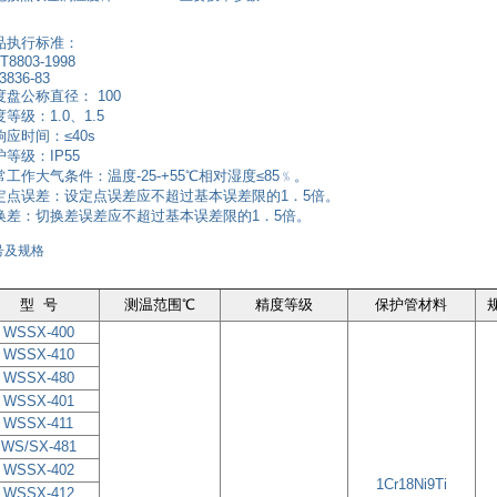
品执行标准：
T8803-1998
3836-83
度盘公称直径： 100
等级：1.0、1.5
响应时间：≤40s
等级：IP55
常工作大气条件：温度-25-+55℃相对湿度≤85﹪。
定点误差：设定点误差应不超过基本误差限的1．5倍。
换差：切换差误差应不超过基本误差限的1．5倍。
号及规格
型 号
测温范围℃
精度等级
保护管材料
WSSX-400
WSSX-410
WSSX-480
WSSX-401
WSSX-411
WS/SX-481
WSSX-402
1Cr18Ni9Ti
WSSX-412