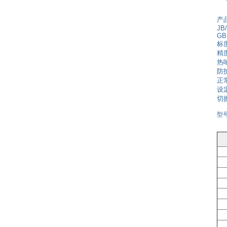
产
JB/
GB
标
精度
热
防护
正
设
切
型