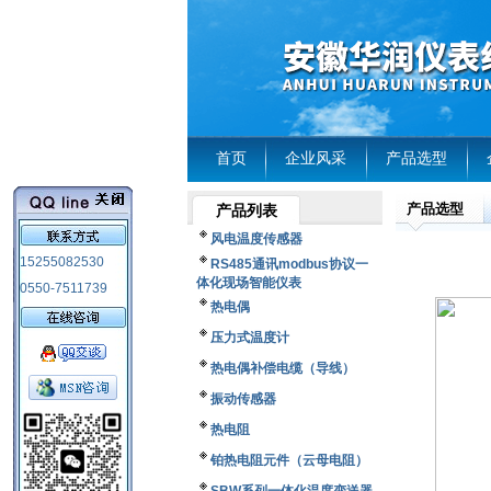
首页
企业风采
产品选型
产品选型
产品列表
风电温度传感器
15255082530
RS485通讯modbus协议一
体化现场智能仪表
0550-7511739
热电偶
压力式温度计
热电偶补偿电缆（导线）
振动传感器
热电阻
铂热电阻元件（云母电阻）