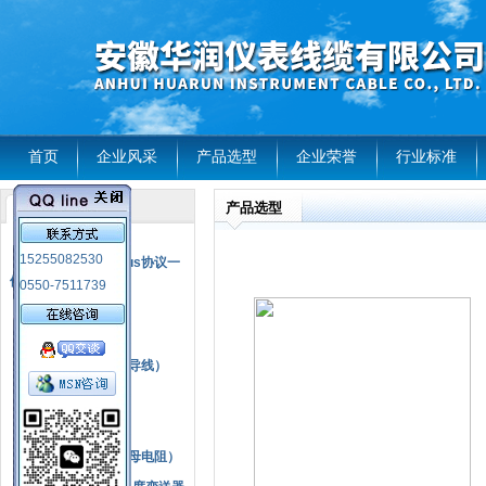
首页
企业风采
产品选型
企业荣誉
行业标准
产品选型
产品列表
风电温度传感器
15255082530
RS485通讯modbus协议一
体化现场智能仪表
0550-7511739
热电偶
压力式温度计
热电偶补偿电缆（导线）
振动传感器
热电阻
铂热电阻元件（云母电阻）