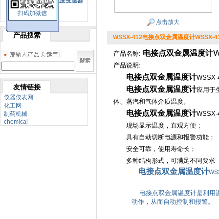
SBW系列一体化温度变送器
扫码加微信
双金属温度计
点击放大
产品搜索
WSSX-412电接点双金属温度计WSSX-4
W
电接点双金属温度计
产品名称:
产品说明:
电接点双金属温度计
WSSX
友情链接
电接点双金属温度计
应用于
仪器仪表网
体、蒸汽和气体介质温度。
化工网
电接点双金属温度计
WSSX
制药机械
chemical
现场显示温度，直观方便；
具有自动切断电源和报警功能；
安全可靠，使用寿命长；
多种结构形式，可满足不同要
电接点双金属温度计
WS
电接点双金属温度计是利用温
动作，从而自动控制和报警。