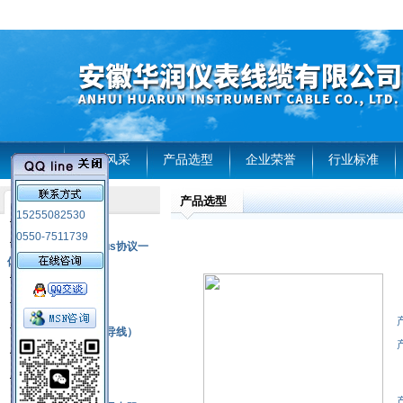
首页
企业风采
产品选型
企业荣誉
行业标准
产品选型
产品列表
15255082530
风电温度传感器
0550-7511739
RS485通讯modbus协议一
体化现场智能仪表
热电偶
压力式温度计
热电偶补偿电缆（导线）
振动传感器
热电阻