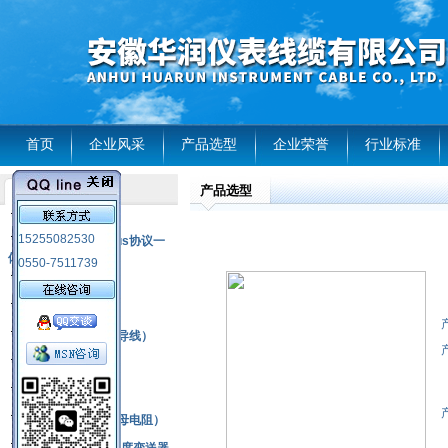
首页
企业风采
产品选型
企业荣誉
行业标准
产品选型
产品列表
风电温度传感器
15255082530
RS485通讯modbus协议一
体化现场智能仪表
0550-7511739
热电偶
压力式温度计
热电偶补偿电缆（导线）
振动传感器
热电阻
铂热电阻元件（云母电阻）