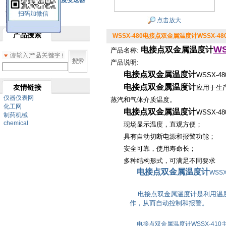
SBW系列一体化温度变送器
扫码加微信
双金属温度计
点击放大
产品搜索
WSSX-480电接点双金属温度计WSSX-48
WS
电接点双金属温度计
产品名称:
产品说明:
电接点双金属温度计
WSSX-4
电接点双金属温度计
友情链接
应用于生产
仪器仪表网
蒸汽和气体介质温度。
化工网
电接点双金属温度计
WSSX-
制药机械
chemical
现场显示温度，直观方便；
具有自动切断电源和报警功能；
安全可靠，使用寿命长；
多种结构形式，可满足不同要求
电接点双金属温度计
WSS
电接点双金属温度计是利用温度
作，从而自动控制和报警。
电接点双金属温度计WSSX-410