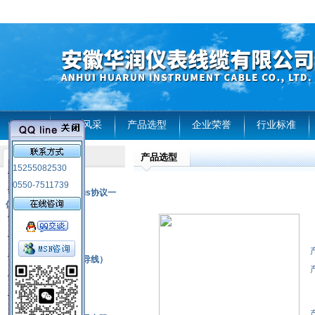
首页
企业风采
产品选型
企业荣誉
行业标准
产品选型
产品列表
15255082530
风电温度传感器
0550-7511739
RS485通讯modbus协议一
体化现场智能仪表
热电偶
压力式温度计
热电偶补偿电缆（导线）
振动传感器
热电阻