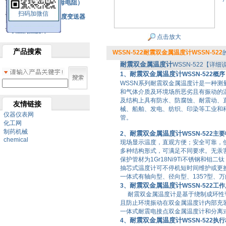
铂热电阻元件（云母电阻）
扫码加微信
SBW系列一体化温度变送器
双金属温度计
点击放大
产品搜索
WSSN-522耐震双金属温度计WSSN-522
耐震双金属温度计
WSSN-522【详细
耐震双金属温度计
1、
WSSN-522概序
WSSN
系列
耐震双金属温度计
是一种测
和气体介质及环境场所恶劣且有振动的
及结构上具有防水、防腐蚀、耐震动、
友情链接
械、船舶、发电、纺织、印染等工业和
仪器仪表网
管。
化工网
制药机械
耐震双金属温度计
2、
WSSN-522主
chemical
现场显示温度，直观方便；安全可靠，
多种结构形式，可满足不同要求。无汞
保护管材为
1Gr18Ni9Ti
不锈钢和钼二钛
抽芯式温度计
可不停机短时间维护或更
一体式有轴向型、径向型、
135?
型、万
耐震双金属温度计
3、
WSSN-522工
耐震双金属温度计
是基于绕制成环性
且防止环境振动在
双金属温度计
内部充
一体式
耐震电接点双金属温度计
和分离
耐震双金属温度计
4、
WSSN-522执