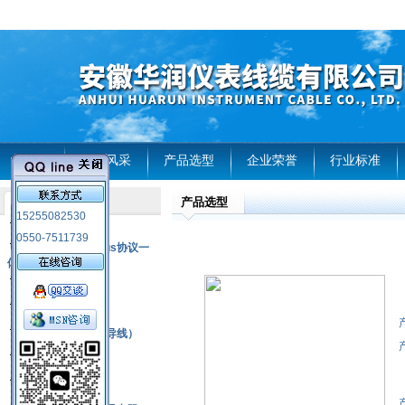
首页
企业风采
产品选型
企业荣誉
行业标准
产品选型
产品列表
15255082530
风电温度传感器
0550-7511739
RS485通讯modbus协议一
体化现场智能仪表
热电偶
压力式温度计
热电偶补偿电缆（导线）
振动传感器
热电阻