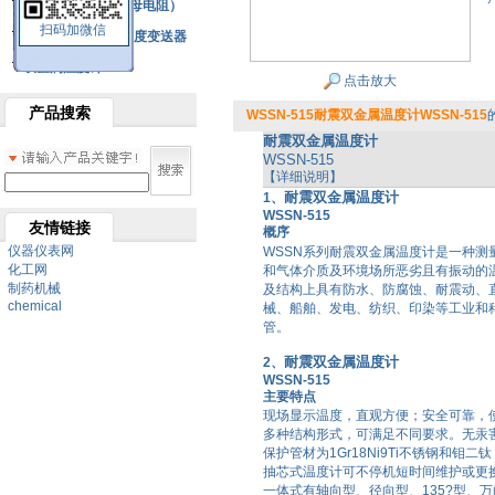
铂热电阻元件（云母电阻）
扫码加微信
SBW系列一体化温度变送器
双金属温度计
点击放大
产品搜索
WSSN-515耐震双金属温度计WSSN-515
耐震双金属温度计
WSSN-515
【详细说明】
耐震双金属温度计
1、
WSSN-515
友情链接
概序
仪器仪表网
WSSN
系列
耐震双金属温度计
是一种测
化工网
和气体介质及环境场所恶劣且有振动的
制药机械
及结构上具有防水、防腐蚀、耐震动、
chemical
械、船舶、发电、纺织、印染等工业和
管。
耐震双金属温度计
2、
WSSN-515
主要特点
现场显示温度，直观方便；安全可靠，
多种结构形式，可满足不同要求。无汞
保护管材为
1Gr18Ni9Ti
不锈钢和钼二钛
抽芯式温度计
可不停机短时间维护或更
一体式有轴向型、径向型、
135?
型、万