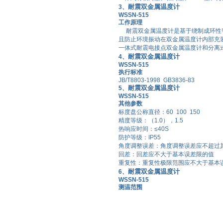
耐震双金属温度计
3、
WSSN-515
工作原理
耐震双金属温度计
是基于绕制成环性
且防止环境振动在
双金属温度计
内部充
一体式
耐震电接点双金属温度计
和分离
耐震双金属温度计
4、
WSSN-515
执行标准
JB/T8803-1998 GB3836-83
耐震双金属温度计
5、
WSSN-515
其他参数
标度盘公称直径：
60 100 150
精度等级：（
1.0
），
1.5
热响应时间：
≤40S
防护等级：
IP55
角度调整误差：角度调整误差应不超过
回差：回差应不大于基本误差限的值
重复性：重复性极限范围应不大于基本
耐震双金属温度计
6、
WSSN-515
测温范围