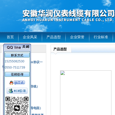
首页
企业风采
产品选型
企业荣誉
行业标准
产品选型
产品列表
风电温度传感器
15255082530
RS485通讯modbus协议一
体化现场智能仪表
0550-7511739
热电偶
压力式温度计
热电偶补偿电缆（导线）
振动传感器
热电阻
铂热电阻元件（云母电阻）