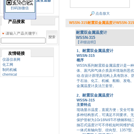
SBW系列一体化温度变送器
扫码加微信
双金属温度计
点击放大
产品搜索
WSSN-315耐震双金属温度计WSSN-31
耐震双金属温度计
WSSN-315
【详细说明】
耐震双金属温度计
1、
友情链接
WSSN-315
仪器仪表网
概序
化工网
WSSN
系列
耐震双金属温度计
是一种
制药机械
体、蒸汽和气体介质及环境场所恶劣
chemical
动
.
在设计原理及结构上具有防水、
于石油、化工、机械、船舶、发电、
金属温度计及法兰套管。
耐震双金属温度计
2、
WSSN-315
主要特点
现场显示温度，直观方便；安全可靠
多种结构形式，可满足不同要求。无
保护管材为
1Gr18Ni9Ti
不锈钢和钼
抽芯式温度计
可不停机短时间维护或
一体式有轴向型、径向型、
135?
型