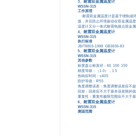
耐震双金属温度计
3、
WSSN-315
工作原理
耐震双金属温度计
是基于绕制成
值，并且防止环境振动在
双金属温度
温度计
又分一体式
耐震电接点双金属
耐震双金属温度计
4、
WSSN-315
执行标准
JB/T8803-1998 GB3836-83
耐震双金属温度计
5、
WSSN-315
其他参数
标度盘公称直径：
60 100 150
精度等级：（
1.0
），
1.5
热响应时间：
≤40S
防护等级：
IP55
角度调整误差：角度调整误差应不超
回差：回差应不大于基本误差限的值
重复性：重复性极限范围应不大于基
耐震双金属温度计
6、
WSSN-315
测温范围