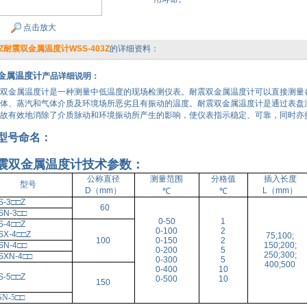
点击放大
3Z耐震双金属温度计WSS-403Z
的详细资料：
金属温度计
产品详细说明：
双金属温度计是一种测量中低温度的现场检测仪表。耐震双金属温度计可以直接测量各种
体、蒸汽和气体介质及环境场所恶劣且有振动的温度。耐震双金属温度计是通过表盘
故有效地消除了介质脉动和环境振动所产生的影响，使仪表指示稳定、可靠，同时亦
型号命名：
震双金属温度计
技术参数：
公称直径
测量范围
分格值
插入长度
型号
D（mm）
L（mm）
℃
℃
S-3
□□
Z
60
SN-3
□□
0-50
1
S-4
□□
Z
0-100
2
SX-4
□□
Z
75;100;
100
0-150
2
SN-4
□□
150;200;
0-200
5
250;300;
SXN-4
□□
0-300
5
400;500
0-400
10
S-5
□□
Z
0-500
10
150
N-5
□□