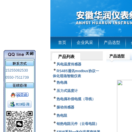
首页
企业风采
产品选型
产品选型
产品列表
风电温度传感器
15255082530
RS485通讯modbus协议一
体化现场智能仪表
0550-7511739
热电偶
压力式温度计
热电偶补偿电缆（导线）
振动传感器
热电阻
铂热电阻元件（云母电阻）