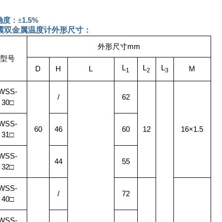
确度：±
1.5%
震双金属温度计
外形尺寸：
外形尺寸
mm
型号
L
L
L
D
H
L
M
1
2
3
WSS-
/
62
30
□
WSS-
60
46
60
12
16×1.5
31
□
WSS-
44
55
32
□
WSS-
/
72
40
□
WSS-