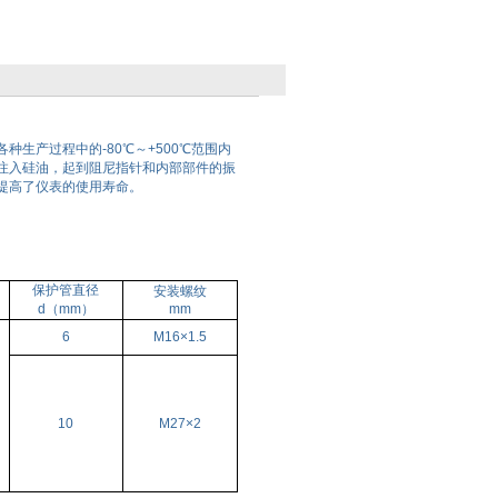
生产过程中的-80℃～+500℃范围内
注入硅油，起到阻尼指针和内部部件的振
提高了仪表的使用寿命。
保护管直径
安装螺纹
d（mm）
mm
6
M16×1.5
10
M27×2