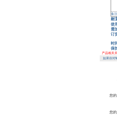
备注
耐
使
需
订
时
保护
产品相关
如果你对
您的
您的