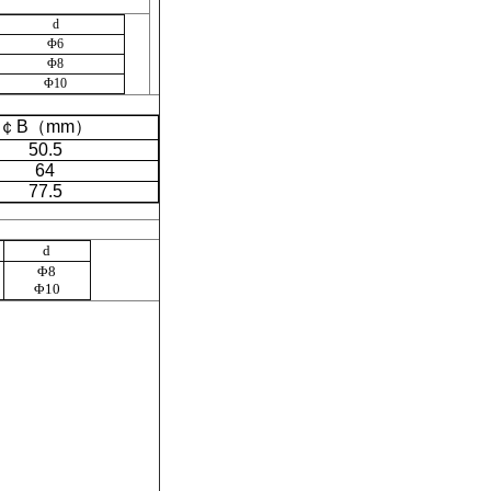
d
Φ6
Φ8
Φ10
￠
B（mm）
50.5
64
77.5
d
Φ8
Φ10