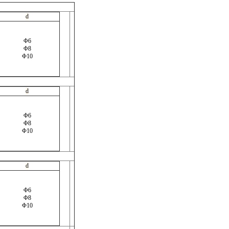
d
Φ6
Φ8
Φ10
d
Φ6
Φ8
Φ10
d
Φ6
Φ8
Φ10