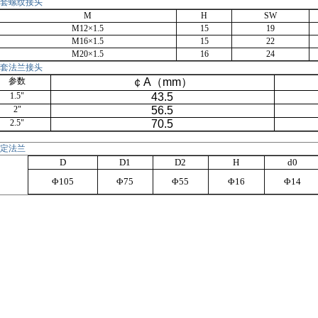
套螺纹接头
M
H
SW
M12×1.5
15
19
M16×1.5
15
22
M20×1.5
16
24
套法兰接头
参数
￠
A（mm）
1.5"
43.5
2"
56.5
2.5"
70.5
定法兰
D
D1
D2
H
d0
Φ105
Φ75
Φ55
Φ16
Φ14