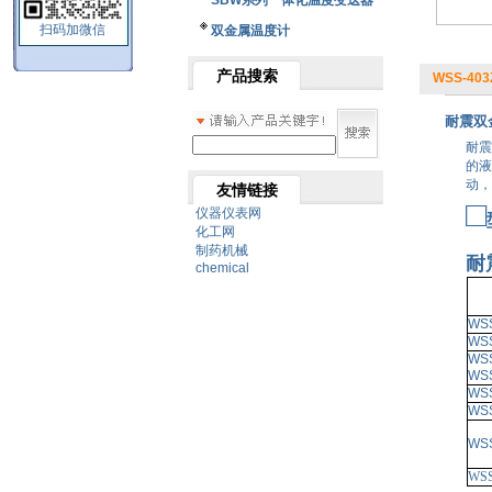
SBW系列一体化温度变送器
扫码加微信
双金属温度计
产品搜索
WSS-40
耐震双
耐震
的液
动，
友情链接
□
仪器仪表网
化工网
制药机械
耐
chemical
WS
WS
WS
WS
WS
WS
WS
WSS