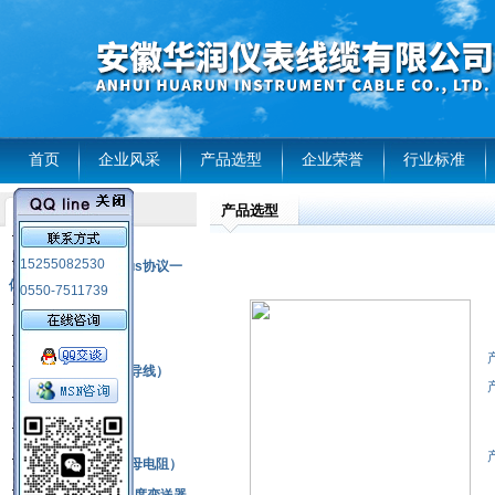
首页
企业风采
产品选型
企业荣誉
行业标准
产品选型
产品列表
风电温度传感器
15255082530
RS485通讯modbus协议一
体化现场智能仪表
0550-7511739
热电偶
压力式温度计
热电偶补偿电缆（导线）
振动传感器
热电阻
铂热电阻元件（云母电阻）