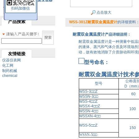
SBW系列一体化温度变送器
扫码加微信
双金属温度计
点击放大
产品搜索
WSS-301Z耐震双金属温度计
的详细资料
耐震双金属温度计
产品详细说明：
耐震双金属温度计是一种测量中低温度
的液体、蒸汽和气体介质及环境场所
动，故有效地消除了介质脉动和环境
友情链接
□
仪器仪表网
型号命名：
化工网
制药机械
耐震双金属温度计
技术
chemical
公称直
型号
D（mm
WSS-3
□□
Z
60
WSSN-3
□□
WSS-4
□□
Z
WSSX-4
□□
Z
100
WSSN-4
□□
WSSXN-4
□□
WSS-5
□□
Z
150
WSSN-5
□□