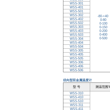
WSS-301
WSS-401
WSS-501
WSS-302
-80
-+
40
WSS-402
0-80
WSS-502
0
-
100
WSS-303
0
-
150
WSS-403
0
-
200
0
-
400
WSS-503
0-500
WSS-304
WSS-404
WSS-504
WSS-305
WSS-405
WSS-505
WSS-306
WSS-406
WSS-506
径向型双金属温度计
型 号
测温范围
WSS-310
WSS-410
WSS-510
WSS-311
WSS-411