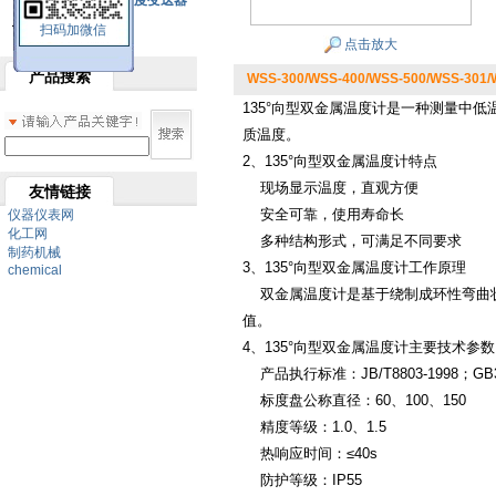
SBW系列一体化温度变送器
扫码加微信
双金属温度计
点击放大
产品搜索
WSS-300/WSS-400/WSS-500/WSS-3
135°向型双金属温度计
是一种测量中低温
质温度。
2、135°向型双金属温度计特点
现场显示温度，直观方便
友情链接
安全可靠，使用寿命长
仪器仪表网
化工网
多种结构形式，可满足不同要求
制药机械
3、135°向型双金属温度计工作原理
chemical
双金属温度计是基于绕制成环性弯曲状
值。
4、135°向型双金属温度计主要技术参数
产品执行标准：JB/T8803-1998；GB38
标度盘公称直径：60、100、150
精度等级：1.0、1.5
热响应时间：≤40s
防护等级：IP55