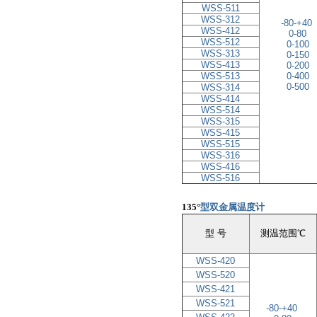
WSS-511
WSS-312
-80-+40
WSS-412
0-80
WSS-512
0
-
100
WSS-313
0
-
150
WSS-413
0
-
200
WSS-513
0
-
400
0-500
WSS-314
WSS-414
WSS-514
WSS-315
WSS-415
WSS-515
WSS-316
WSS-416
WSS-516
135°
型双金属温度计
型 号
测温范围℃
WSS-420
WSS-520
WSS-421
WSS-521
-80-+40