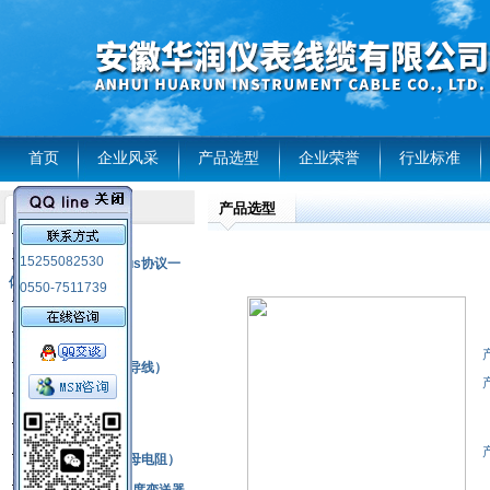
首页
企业风采
产品选型
企业荣誉
行业标准
产品选型
产品列表
风电温度传感器
15255082530
RS485通讯modbus协议一
体化现场智能仪表
0550-7511739
热电偶
压力式温度计
热电偶补偿电缆（导线）
振动传感器
热电阻
铂热电阻元件（云母电阻）