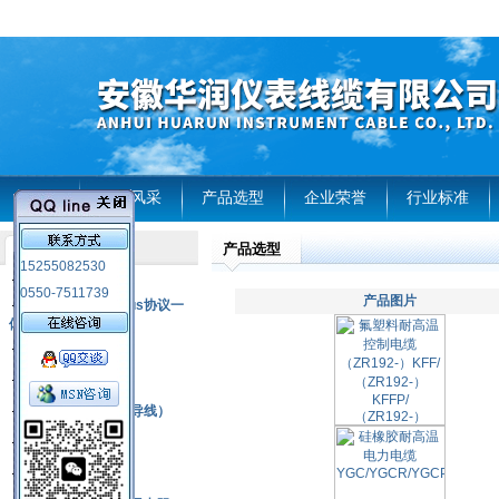
首页
企业风采
产品选型
企业荣誉
行业标准
产品选型
产品列表
15255082530
风电温度传感器
0550-7511739
产品图片
RS485通讯modbus协议一
体化现场智能仪表
热电偶
压力式温度计
热电偶补偿电缆（导线）
振动传感器
热电阻