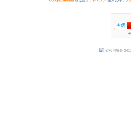
GoogleSiteMap
站点统计：
1476754
技术支持：
仪
推
皖公网安备 3411