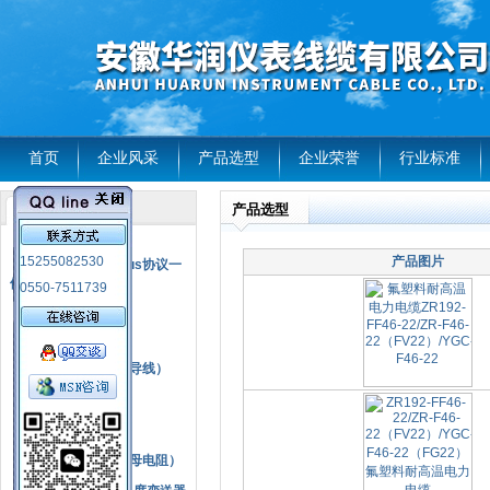
首页
企业风采
产品选型
企业荣誉
行业标准
产品选型
产品列表
风电温度传感器
15255082530
产品图片
RS485通讯modbus协议一
体化现场智能仪表
0550-7511739
热电偶
压力式温度计
热电偶补偿电缆（导线）
振动传感器
热电阻
铂热电阻元件（云母电阻）