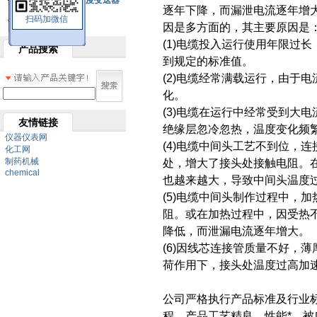
SBW系列一体化温度变送器
逐年下降，而漏泄电流逐年增
扫码加微信
双金属温度计
因是多方面的，其主要原因是
(1)电缆投入运行使用年限过
产品搜索
到规定的标准值。
(2)电缆经常满载运行，由于
化。
(3)电缆在运行中经常受到大
友情链接
绝缘层忽冷忽热，温度变化频
仪器仪表网
(4)电缆中间头工艺不到位，
化工网
制药机械
处，增大了接头处接触电阻。
chemical
也越来越大，导致中间头温度
(5)电缆中间头制作过程中，
阻。或在加热过程中，因受热
降低，而泄漏电流逐年增大。
(6)因线芯连接管质量不好，
荷作用下，接头处温度过高加
公司严格执行产品标准及行业
程，产品工艺精良、性能*，