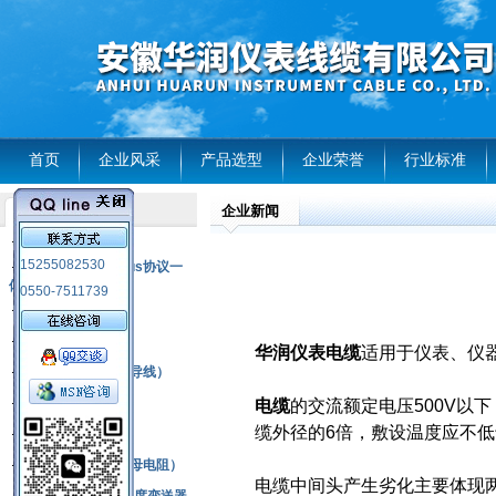
首页
企业风采
产品选型
企业荣誉
行业标准
企业新闻
产品列表
风电温度传感器
15255082530
RS485通讯modbus协议一
体化现场智能仪表
0550-7511739
热电偶
压力式温度计
华润仪表电缆
适用于仪表、仪
热电偶补偿电缆（导线）
振动传感器
电缆
的交流额定电压500V以
缆外径的6倍，敷设温度应不低
热电阻
铂热电阻元件（云母电阻）
电缆中间头产生劣化主要体现