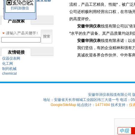
SBW系列一体化温度变送器
流程，产品工艺精良、性能*，被广
扫码加微信
双金属温度计
公司还积极利用经营出口权，在市场开
的高度评价。
产品搜索
安徽华润仪表
线缆有限公司以“依
*水平的生产设备、其产品质量均达到国
安徽华润仪表
线缆有限承诺：以
我们坚信，有的企业精神和强有力的
友情链接
真诚欢迎各界合作伙伴、中外客商
仪器仪表网
化工网
制药机械
chemical
安徽华润仪表线缆有限公司 
地址：安徽省天长市铜城工业园区纬三大道一号 电话：0550-75
GoogleSiteMap
站点统计：
1477494
技术支持：
仪