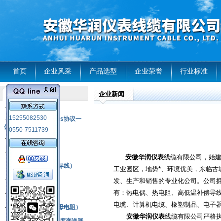
首页
企业风采
产品选型
企业荣誉
行业标准
企业新闻
产品列表
风电温度传感器
15255082530
RS485通讯modbus协议一
体化现场智能仪表
0550-7511739
热电偶
压力式温度计
安徽华润仪表
线缆有限公司，始建
热电偶补偿电缆（导线）
工业园区，地势*、环境优美，东临
振动传感器
发、生产和销售的专业化公司。公司
有：热电偶、热电阻、高低温补偿导
热电阻
电缆、计算机电缆、橡塑制品、电子
铂热电阻元件（云母电阻）
安徽华润仪表
线缆有限公司严格