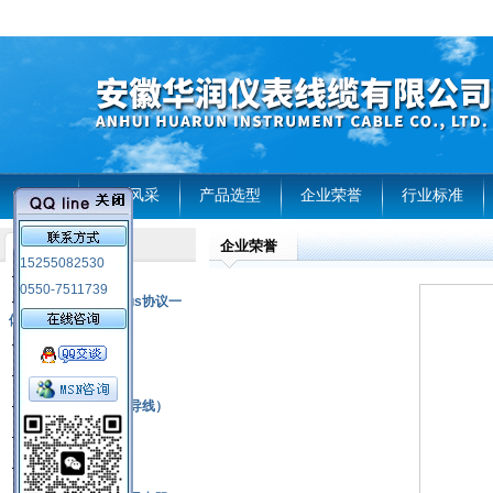
首页
企业风采
产品选型
企业荣誉
行业标准
企业荣誉
产品列表
15255082530
风电温度传感器
0550-7511739
RS485通讯modbus协议一
体化现场智能仪表
热电偶
压力式温度计
热电偶补偿电缆（导线）
振动传感器
热电阻