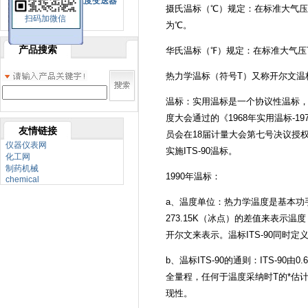
SBW系列一体化温度变送器
摄氏温标（℃）规定：在标准大气压下
扫码加微信
双金属温度计
为℃。
产品搜索
华氏温标（℉）规定：在标准大气压下
热力学温标（符号T）又称开尔文温
温标：实用温标是一个协议性温标，
度大会通过的《1968年实用温标-19
友情链接
员会在18届计量大会第七号决议授权予19
仪器仪表网
实施ITS-90温标。
化工网
制药机械
1990年温标：
chemical
a、温度单位：热力学温度是基本功手
273.15K（冰点）的差值来表
开尔文来表示。温标ITS-90同时定
b、温标ITS-90的通则：ITS-9
全量程，任何于温度采纳时T的*估
现性。